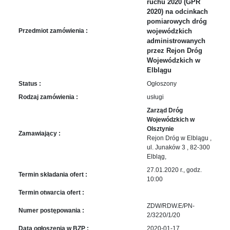
sprawę
ruchu 2020 (GPR
2020) na odcinkach
Praca
pomiarowych dróg
w
Przedmiot zamówienia :
wojewódzkich
ZDW
administrowanych
przez Rejon Dróg
Sprzedaż
Wojewódzkich w
mienia
Elblągu
majątkowego
Status :
Ogłoszony
Zamówienia
Rodzaj zamówienia :
usługi
publiczne
Zarząd Dróg
Ochrona
Wojewódzkich w
danych
Olsztynie
Zamawiający :
osobowych
Rejon Dróg w Elblągu ,
ul. Junaków 3 , 82-300
Deklaracja
Elbląg,
dostępności
27.01.2020 r., godz.
Termin składania ofert :
Kontakt
10:00
Termin otwarcia ofert :
Automatically
ZDW/RDW.E/PN-
Numer postępowania :
Hierarchic
2/3220/1/20
Categories
Data ogłoszenia w BZP :
2020-01-17