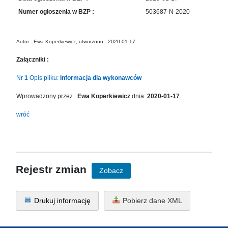
in
Numer ogłoszenia w BZP :
503687-N-2020
Menu
-
Version
Autor : Ewa Koperkiewicz, utworzono : 2020-01-17
2.1.0
|
Załączniki :
Author:
Nr
1
Opis pliku:
Informacja dla wykonawców
Atakan
Au
Wprowadzony przez :
Ewa Koperkiewicz
dnia:
2020-01-17
|
Docs:
wróć
https://atakanau.blogspot.com/2021/01/automatic-
category-
menu-
wp-
plugin.html
Rejestr zmian
Zobacz
|
Active
Theme:
Drukuj informację
Pobierz dane XML
KANE
(kanewp)