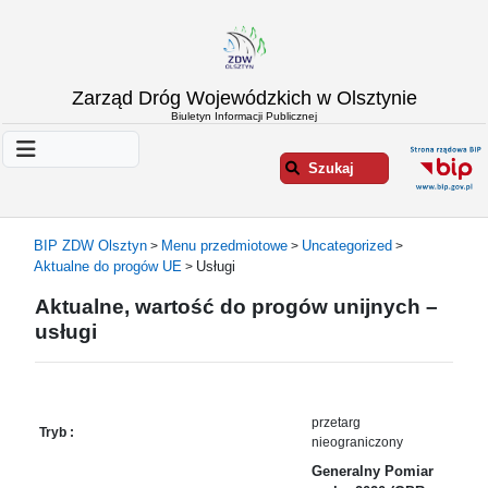
Strona
Zarząd Dróg Wojewódzkich w Olsztynie
główna
Biuletyn Informacji Publicznej
Informacje
o
Szukaj
ZDW
Olsztyn
Informacje
BIP ZDW Olsztyn
Menu przedmiotowe
Uncategorized
>
>
>
o
Aktualne do progów UE
Usługi
>
drogach
Aktualne, wartość do progów unijnych –
Informacje
usługi
-
raporty
Przystanki
komunikacji
przetarg
publicznej
Tryb :
nieograniczony
Załatw
Generalny Pomiar