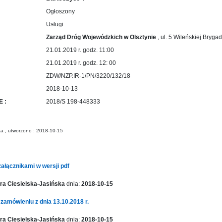
Ogłoszony
Usługi
Zarząd Dróg Wojewódzkich w Olsztynie
, ul. 5 Wileńskiej Bryga
21.01.2019 r. godz. 11:00
21.01.2019 r. godz. 12: 00
ZDW/NZP.IR-1/PN/3220/132/18
:
2018-10-13
 :
2018/S 198-448333
ka , utworzono : 2018-10-15
załącznikami w wersji pdf
a Ciesielska-Jasińska
dnia:
2018-10-15
 zamówieniu z dnia 13.10.2018 r.
a Ciesielska-Jasińska
dnia:
2018-10-15