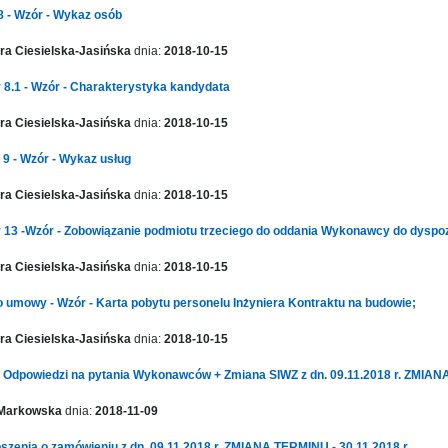
 8 - Wzór - Wykaz osób
a Ciesielska-Jasińska
dnia:
2018-10-15
r 8.1 - Wzór - Charakterystyka kandydata
a Ciesielska-Jasińska
dnia:
2018-10-15
 9 - Wzór - Wykaz usług
a Ciesielska-Jasińska
dnia:
2018-10-15
r 13 -Wzór - Zobowiązanie podmiotu trzeciego do oddania Wykonawcy do dyspoz
a Ciesielska-Jasińska
dnia:
2018-10-15
o umowy - Wzór - Karta pobytu personelu Inżyniera Kontraktu na budowie;
a Ciesielska-Jasińska
dnia:
2018-10-15
- Odpowiedzi na pytania Wykonawców + Zmiana SIWZ z dn. 09.11.2018 r. ZMIAN
 Markowska
dnia:
2018-11-09
szenia o zamówieniu z dn. 09.11.2018 r. ZMIANA TERMINU - 30.11.2018 r.