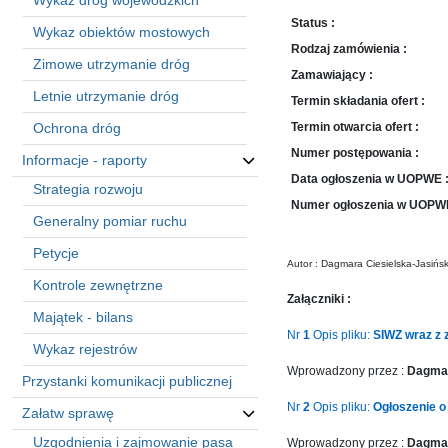
Wykaz dróg wojewódzkich
sprawę
Status :
Praca
Wykaz obiektów mostowych
Rodzaj zamówienia :
w
Zimowe utrzymanie dróg
ZDW
Zamawiający :
Letnie utrzymanie dróg
Sprzedaż
Termin składania ofert :
mienia
Ochrona dróg
Termin otwarcia ofert :
majątkowego
Numer postępowania :
Informacje - raporty
Zamówienia
Data ogłoszenia w UOPWE 
Strategia rozwoju
publiczne
Numer ogłoszenia w UOPWE
Generalny pomiar ruchu
Ochrona
danych
Petycje
osobowych
Autor : Dagmara Ciesielska-Jasińs
Kontrole zewnętrzne
Deklaracja
Załączniki :
dostępności
Majątek - bilans
Nr
1
Opis pliku:
SIWZ wraz z 
Kontakt
Wykaz rejestrów
Wprowadzony przez :
Dagmar
Przystanki komunikacji publicznej
Automatically
Nr
2
Opis pliku:
Ogłoszenie o
Załatw sprawę
Hierarchic
Categories
Uzgodnienia i zajmowanie pasa
Wprowadzony przez :
Dagmar