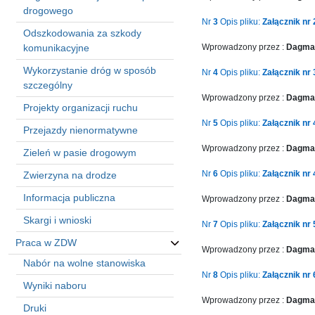
in
drogowego
Menu
Nr
3
Opis pliku:
Załącznik nr 
Odszkodowania za szkody
-
komunikacyjne
Wprowadzony przez :
Dagmar
Version
2.1.0
Wykorzystanie dróg w sposób
Nr
4
Opis pliku:
Załącznik nr
|
szczególny
Author:
Wprowadzony przez :
Dagmar
Projekty organizacji ruchu
Atakan
Au
Nr
5
Opis pliku:
Załącznik nr
Przejazdy nienormatywne
|
Wprowadzony przez :
Dagmar
Zieleń w pasie drogowym
Docs:
https://atakanau.blogspot.com/2021/01/automatic-
Nr
6
Opis pliku:
Załącznik nr
Zwierzyna na drodze
category-
menu-
Informacja publiczna
Wprowadzony przez :
Dagmar
wp-
Skargi i wnioski
Nr
7
Opis pliku:
Załącznik nr 
plugin.html
|
Praca w ZDW
Wprowadzony przez :
Dagmar
Active
Nabór na wolne stanowiska
Theme:
Nr
8
Opis pliku:
Załącznik nr
Wyniki naboru
KANE
(kanewp)
Wprowadzony przez :
Dagmar
Druki