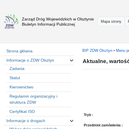
Zarząd Dróg Wojewódzkich w Olsztynie
Strona
Mapa strony
Biuletyn Informacji Publicznej
główna
Informacje
o
ZDW
BIP ZDW Olsztyn
Menu p
Strona główna
>
Olsztyn
Informacje o ZDW Olsztyn
Aktualne, wartoś
Informacje
o
Zadania
drogach
Statut
Informacje
Kierownictwo
-
raporty
Regulamin organizacyjny i
Przystanki
struktura ZDW
komunikacji
Certyfikat ISO
publicznej
Tryb :
Informacje o drogach
Załatw
Przedmiot zamówienia :