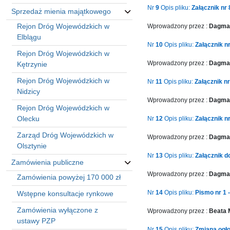
Nr
9
Opis pliku:
Załącznik nr
Sprzedaż mienia majątkowego
Rejon Dróg Wojewódzkich w
Wprowadzony przez :
Dagmar
Elblągu
Nr
10
Opis pliku:
Załącznik n
Rejon Dróg Wojewódzkich w
Wprowadzony przez :
Dagmar
Kętrzynie
Rejon Dróg Wojewódzkich w
Nr
11
Opis pliku:
Załącznik nr
Nidzicy
Wprowadzony przez :
Dagmar
Rejon Dróg Wojewódzkich w
Olecku
Nr
12
Opis pliku:
Załącznik n
Zarząd Dróg Wojewódzkich w
Wprowadzony przez :
Dagmar
Olsztynie
Nr
13
Opis pliku:
Załącznik d
Zamówienia publiczne
Wprowadzony przez :
Dagmar
Zamówienia powyżej 170 000 zł
Nr
14
Opis pliku:
Pismo nr 1 
Wstępne konsultacje rynkowe
Zamówienia wyłączone z
Wprowadzony przez :
Beata
ustawy PZP
Nr
15
Opis pliku:
Zmiana ogło