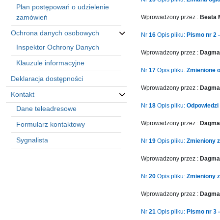
Plan postępowań o udzielenie
zamówień
Wprowadzony przez :
Beata
Ochrona danych osobowych
Nr
16
Opis pliku:
Pismo nr 2 
Inspektor Ochrony Danych
Wprowadzony przez :
Dagmar
Klauzule informacyjne
Nr
17
Opis pliku:
Zmienione o
Deklaracja dostępności
Wprowadzony przez :
Dagmar
Kontakt
Nr
18
Opis pliku:
Odpowiedzi 
Dane teleadresowe
Wprowadzony przez :
Dagmar
Formularz kontaktowy
Sygnalista
Nr
19
Opis pliku:
Zmieniony z
Wprowadzony przez :
Dagmar
Automatically
Hierarchic
Nr
20
Opis pliku:
Zmieniony z
Categories
Wprowadzony przez :
Dagmar
in
Menu
Nr
21
Opis pliku:
Pismo nr 3 -
-