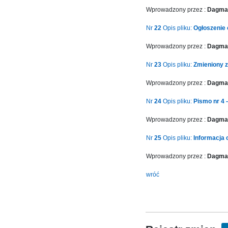
Version
Wprowadzony przez :
Dagmar
2.1.0
|
Nr
22
Opis pliku:
Ogłoszenie 
Author:
Wprowadzony przez :
Dagmar
Atakan
Au
Nr
23
Opis pliku:
Zmieniony za
|
Docs:
Wprowadzony przez :
Dagmar
https://atakanau.blogspot.com/2021/01/automatic-
Nr
24
Opis pliku:
Pismo nr 4 -
category-
menu-
Wprowadzony przez :
Dagmar
wp-
plugin.html
Nr
25
Opis pliku:
Informacja o
|
Active
Wprowadzony przez :
Dagmar
Theme:
wróć
KANE
(kanewp)