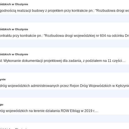
ódzkich w Olsztynie
dnością realizacji budowy z projektem przy kontrakcie pn.: "Rozbudowa drogi wo
ódzkich w Olsztynie
Kontraktu przy kontrakcie pn.: "Rozbudowa drogi wojewódzkiej nr 604 na odcinku D
ódzkich w Olsztynie
: Wykonanie dokumentacji projektowej dla zadania, z podziałem na 11 części....
ynie
róg wojewódzkich administrowanych przez Rejon Dróg Wojewódzkich w Kętrzynie z
ągu
g wojewódzkich na terenie działania RDW Elbląg w 2019 r....