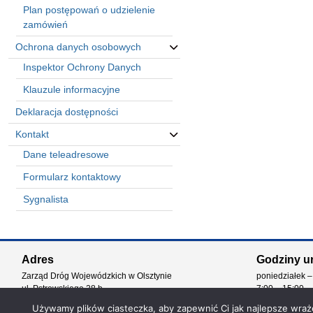
Plan postępowań o udzielenie
zamówień
Ochrona danych osobowych
Inspektor Ochrony Danych
Klauzule informacyjne
Deklaracja dostępności
Kontakt
Dane teleadresowe
Formularz kontaktowy
Sygnalista
Automatically
Hierarchic
Adres
Godziny u
Categories
Zarząd Dróg Wojewódzkich w Olsztynie
poniedziałek –
in
ul. Pstrowskiego 28 b
7:00 – 15:00
Menu
10-602 Olsztyn
-
Używamy plików ciasteczka, aby zapewnić Ci jak najlepsze wrażen