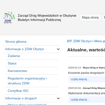
Zarząd Dróg Wojewódzkich w Olsztynie
Strona
Mapa strony
Biuletyn Informacji Publicznej
główna
Informacje
o
ZDW
BIP ZDW Olsztyn
Menu p
Strona główna
>
Olsztyn
Informacje o ZDW Olsztyn
Aktualne, wartoś
Informacje
o
Zadania
drogach
Statut
Informacje
2020-02-13 -
Rejon Dróg w Kętrz
Kierownictwo
-
Koszenie pasów drogowych d
raporty
Regulamin organizacyjny i
czytaj więcej...
Przystanki
struktura ZDW
komunikacji
2020-02-04 -
Zarząd Dróg Wojew
Certyfikat ISO
publicznej
Wykonanie dokumentacji proj
Informacje o drogach
czytaj więcej...
Załatw