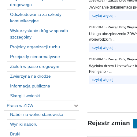
2019-02-14 -
Zarząd Dróg Wojew
in
drogowego
„Wykonanie dokumentacji pro
Menu
Odszkodowania za szkody
-
czytaj więcej...
komunikacyjne
Version
2018-10-13 -
Zarząd Dróg Wojew
2.1.0
Wykorzystanie dróg w sposób
Usługa ubezpieczenia ZDW w 
|
szczególny
wojewódzkimi...
Author:
Projekty organizacji ruchu
Atakan
czytaj więcej...
Au
Przejazdy nienormatywne
2018-09-15 -
Zarząd Dróg Wojew
|
Zieleń w pasie drogowym
Wycinka drzew i krzewów z t
Docs:
Pienięzno - ...
https://atakanau.blogspot.com/2021/01/automatic-
Zwierzyna na drodze
category-
czytaj więcej...
menu-
Informacja publiczna
wp-
Skargi i wnioski
plugin.html
|
Praca w ZDW
Active
Nabór na wolne stanowiska
Theme:
Rejestr zmian
Wyniki naboru
KANE
(kanewp)
Druki