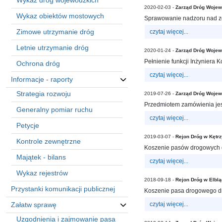
Wykaz dróg wojewódzkich
sprawę
2020-02-03 -
Zarząd Dróg Wojew
Praca
Wykaz obiektów mostowych
Sprawowanie nadzoru nad zgo
w
Zimowe utrzymanie dróg
czytaj więcej...
ZDW
Letnie utrzymanie dróg
Sprzedaż
2020-01-24 -
Zarząd Dróg Wojew
mienia
Pełnienie funkcji Inżyniera 
Ochrona dróg
majątkowego
czytaj więcej...
Informacje - raporty
Zamówienia
Strategia rozwoju
2019-07-26 -
Zarząd Dróg Wojew
publiczne
Przedmiotem zamówienia jest
Generalny pomiar ruchu
Ochrona
czytaj więcej...
danych
Petycje
osobowych
2019-03-07 -
Rejon Dróg w Kętrz
Kontrole zewnętrzne
Deklaracja
Koszenie pasów drogowych d
dostępności
Majątek - bilans
czytaj więcej...
Kontakt
Wykaz rejestrów
2018-09-18 -
Rejon Dróg w Elbl
Przystanki komunikacji publicznej
Koszenie pasa drogowego dró
Automatically
Załatw sprawę
czytaj więcej...
Hierarchic
Categories
Uzgodnienia i zajmowanie pasa