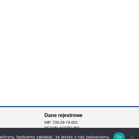
Dane rejestrowe
NIP: 739-29-74-001
REGON: 510751250
 witryny, będziemy zakładać, że jesteś z niej zadowolony.
Ok