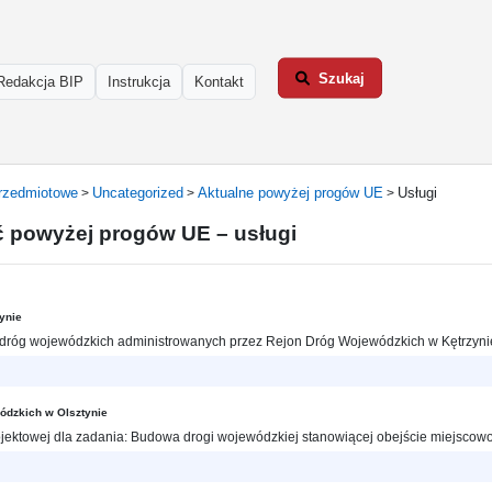
Szukaj
Redakcja BIP
Instrukcja
Kontakt
rzedmiotowe
Uncategorized
Aktualne powyżej progów UE
Usługi
>
>
>
ć powyżej progów UE – usługi
ynie
róg wojewódzkich administrowanych przez Rejon Dróg Wojewódzkich w Kętrzynie z
ódzkich w Olsztynie
ektowej dla zadania: Budowa drogi wojewódzkiej stanowiącej obejście miejscowośc