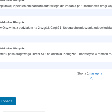
ódzkich w Olsztynie
jektowej z pełnieniem nadzoru autorskiego dla zadania pn.: Rozbudowa drogi wo
ódzkich w Olsztynie
Olsztynie, z podziałem na 2 części: Część 1: Usługa ubezpieczenia odpowiedzial
ódzkich w Olsztynie
erenu pasa drogowego DW nr 512 na odcinku Pienięzno - Bartoszyce w ramach rea
Strona 1
następna
1,
2,
Zobacz