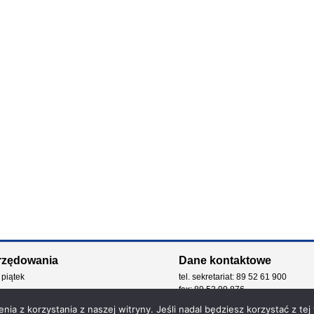
rzędowania
Dane kontaktowe
 piątek
tel. sekretariat: 89 52 61 900
fax: 89 53 99 876
e-mail: kancelaria@zdw.olsztyn.pl
ia z korzystania z naszej witryny. Jeśli nadal będziesz korzystać z tej