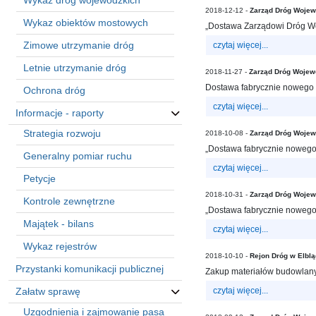
Wykaz dróg wojewódzkich
sprawę
2018-12-12 -
Zarząd Dróg Wojew
Praca
Wykaz obiektów mostowych
„Dostawa Zarządowi Dróg Wo
w
Zimowe utrzymanie dróg
czytaj więcej...
ZDW
Letnie utrzymanie dróg
Sprzedaż
2018-11-27 -
Zarząd Dróg Wojew
mienia
Dostawa fabrycznie nowego s
Ochrona dróg
majątkowego
czytaj więcej...
Informacje - raporty
Zamówienia
Strategia rozwoju
2018-10-08 -
Zarząd Dróg Wojew
publiczne
„Dostawa fabrycznie nowego 
Generalny pomiar ruchu
Ochrona
czytaj więcej...
danych
Petycje
osobowych
2018-10-31 -
Zarząd Dróg Wojew
Kontrole zewnętrzne
Deklaracja
„Dostawa fabrycznie nowego 
dostępności
Majątek - bilans
czytaj więcej...
Kontakt
Wykaz rejestrów
2018-10-10 -
Rejon Dróg w Elbl
Przystanki komunikacji publicznej
Zakup materiałów budowlany
Automatically
Załatw sprawę
czytaj więcej...
Hierarchic
Categories
Uzgodnienia i zajmowanie pasa