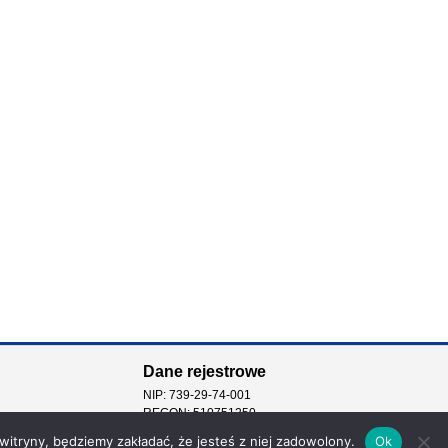
Dane rejestrowe
NIP: 739-29-74-001
REGON: 510751250
 witryny, będziemy zakładać, że jesteś z niej zadowolony.
Ok