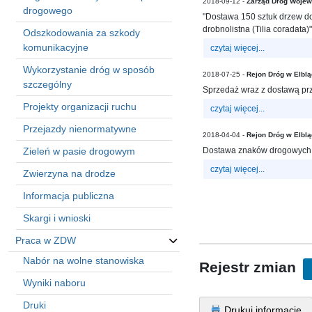
2018-09-12 -
Zarząd Dróg Wojew
in
drogowego
"Dostawa 150 sztuk drzew do
Menu
drobnolistna (Tilia coradata)".
Odszkodowania za szkody
-
komunikacyjne
czytaj więcej...
Version
2.1.0
Wykorzystanie dróg w sposób
2018-07-25 -
Rejon Dróg w Elbl
|
szczególny
Sprzedaż wraz z dostawą prz
Author:
Projekty organizacji ruchu
Atakan
czytaj więcej...
Au
Przejazdy nienormatywne
2018-04-04 -
Rejon Dróg w Elbl
|
Zieleń w pasie drogowym
Dostawa znaków drogowych 
Docs:
https://atakanau.blogspot.com/2021/01/automatic-
czytaj więcej...
Zwierzyna na drodze
category-
menu-
Informacja publiczna
wp-
Skargi i wnioski
plugin.html
|
Praca w ZDW
Active
Nabór na wolne stanowiska
Rejestr zmian
Theme:
Wyniki naboru
KANE
(kanewp)
Druki
Drukuj informację