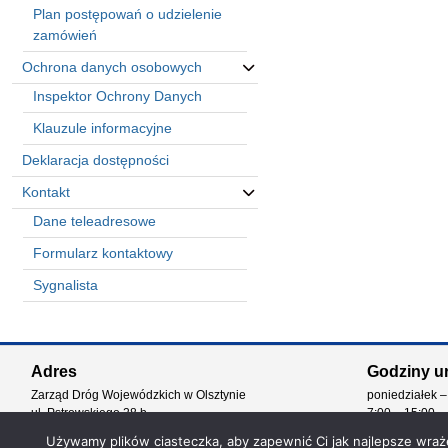
Plan postępowań o udzielenie
zamówień
Ochrona danych osobowych
Inspektor Ochrony Danych
Klauzule informacyjne
Deklaracja dostępności
Kontakt
Dane teleadresowe
Formularz kontaktowy
Sygnalista
Automatically
Hierarchic
Adres
Godziny u
Categories
Zarząd Dróg Wojewódzkich w Olsztynie
poniedziałek –
in
ul. Pstrowskiego 28 b
7:00 – 15:00
Menu
10-602 Olsztyn
-
Używamy plików ciasteczka, aby zapewnić Ci jak najlepsze wrażen