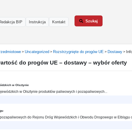
Szukaj
Redakcja BIP
Instrukcja
Kontakt
rzedmiotowe
Uncategorized
Rozstrzygnięte do progów UE
Dostawy
Inf
>
>
>
>
wartość do progów UE – dostawy – wybór oferty
ódzkich w Olsztynie
ewódzkich w Olsztynie produktów paliwowych i pozapaliwowych...
ągu
 pozapaliwowych do Rejonu Dróg Wojewódzkich i Obwodu Drogowego w Elblągu ora