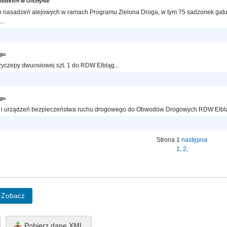
ódzkich w Olsztynie
 nasadzeń alejowych w ramach Programu Zielona Droga, w tym 75 sadzonek gatunk
..
ągu
yczepy dwuosiowej szt. 1 do RDW Elbląg...
ągu
i urządzeń bezpieczeństwa ruchu drogowego do Obwodów Drogowych RDW Elblą
Strona 1
następna
1,
2,
Zobacz
Pobierz dane XML