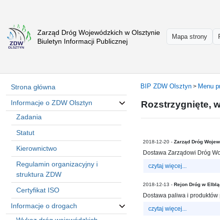
Zarząd Dróg Wojewódzkich w Olsztynie
Strona
Mapa strony
Biuletyn Informacji Publicznej
główna
Informacje
o
ZDW
BIP ZDW Olsztyn
Menu p
Strona główna
>
Olsztyn
Informacje o ZDW Olsztyn
Rozstrzygnięte, 
Informacje
o
Zadania
drogach
Statut
Informacje
2018-12-20 -
Zarząd Dróg Wojew
Kierownictwo
-
Dostawa Zarządowi Dróg Woj
raporty
Regulamin organizacyjny i
czytaj więcej...
Przystanki
struktura ZDW
komunikacji
2018-12-13 -
Rejon Dróg w Elbl
Certyfikat ISO
publicznej
Dostawa paliwa i produktów
Informacje o drogach
czytaj więcej...
Załatw