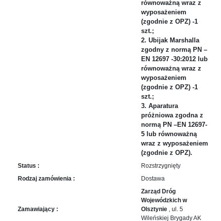
równoważną wraz z
in
wyposażeniem
Menu
(zgodnie z OPZ) -1
-
szt.;
Version
2. Ubijak Marshalla
2.1.0
zgodny z normą PN –
|
EN 12697 -30:2012 lub
Author:
równoważną wraz z
Atakan
wyposażeniem
Au
(zgodnie z OPZ) -1
szt.;
|
3. Aparatura
Docs:
próżniowa zgodna z
https://atakanau.blogspot.com/2021/01/automatic-
normą PN –EN 12697-
category-
5 lub równoważną
menu-
wraz z wyposażeniem
wp-
(zgodnie z OPZ).
plugin.html
Status :
Rozstrzygnięty
|
Rodzaj zamówienia :
Dostawa
Active
Theme:
Zarząd Dróg
KANE
Wojewódzkich w
Zamawiający :
Olsztynie
, ul. 5
(kanewp)
Wileńskiej Brygady AK