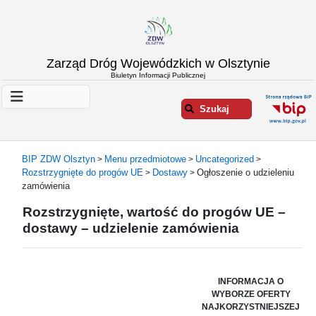
Strona
Zarząd Dróg Wojewódzkich w Olsztynie
główna
Biuletyn Informacji Publicznej
Informacje
o
Szukaj
ZDW
Olsztyn
Informacje
BIP ZDW Olsztyn
Menu przedmiotowe
Uncategorized
>
>
>
o
Rozstrzygnięte do progów UE
Dostawy
Ogłoszenie o udzieleniu
>
>
drogach
zamówienia
Informacje
Rozstrzygnięte, wartość do progów UE –
-
dostawy – udzielenie zamówienia
raporty
Przystanki
komunikacji
publicznej
INFORMACJA O
WYBORZE OFERTY
Załatw
NAJKORZYSTNIEJSZEJ