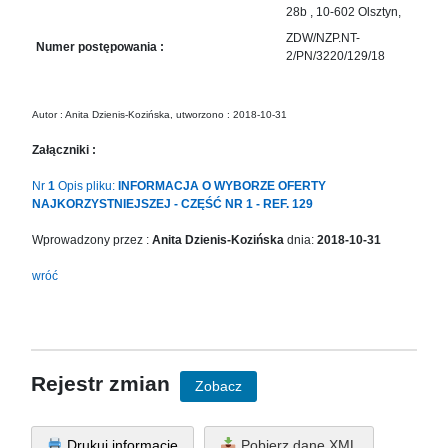
28b , 10-602 Olsztyn,
ZDW/NZP.NT-
Numer postępowania :
2/PN/3220/129/18
Autor : Anita Dzienis-Kozińska, utworzono : 2018-10-31
Załączniki :
Nr
1
Opis pliku:
INFORMACJA O WYBORZE OFERTY
NAJKORZYSTNIEJSZEJ - CZĘŚĆ NR 1 - REF. 129
Wprowadzony przez :
Anita Dzienis-Kozińska
dnia:
2018-10-31
wróć
Rejestr zmian
Zobacz
Drukuj informację
Pobierz dane XML