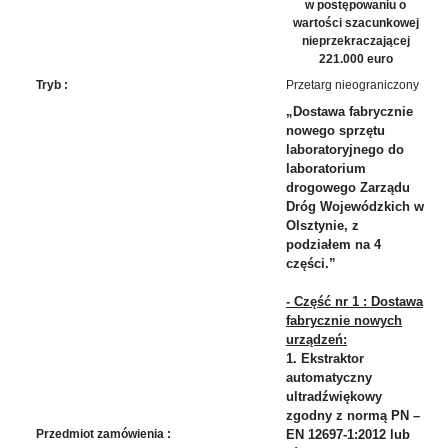
sprawę
w postępowaniu o
wartości szacunkowej
Praca
nieprzekraczającej
w
221.000 euro
ZDW
Tryb :
Przetarg nieograniczony
Sprzedaż
„Dostawa fabrycznie
mienia
nowego sprzętu
majątkowego
laboratoryjnego do
laboratorium
Zamówienia
drogowego Zarządu
publiczne
Dróg Wojewódzkich w
Ochrona
Olsztynie, z
danych
podziałem na 4
osobowych
części.”
Deklaracja
- Część nr 1 : Dostawa
dostępności
fabrycznie nowych
urządzeń:
Kontakt
1. Ekstraktor
automatyczny
Automatically
ultradźwiękowy
Hierarchic
zgodny z normą PN –
Categories
Przedmiot zamówienia :
EN 12697-1:2012 lub