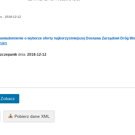
no : 2018-12-12
Zawiadomienie o wyborze oferty najkorzystniejszej Dostawa Zarządowi Dróg W
18/1
zczepanik
dnia:
2018-12-12
Zobacz
Pobierz dane XML