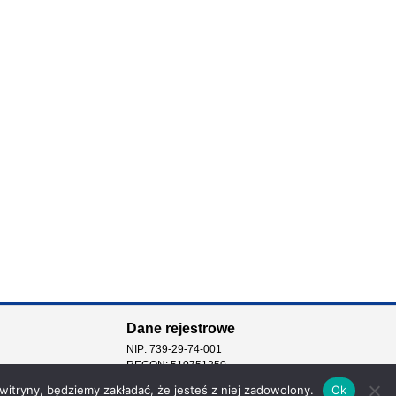
Dane rejestrowe
NIP: 739-29-74-001
REGON: 510751250
 witryny, będziemy zakładać, że jesteś z niej zadowolony.
Ok