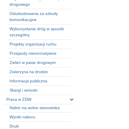
in
drogowego
Menu
Odszkodowania za szkody
-
komunikacyjne
Version
2.1.0
Wykorzystanie dróg w sposób
|
szczególny
Author:
Projekty organizacji ruchu
Atakan
Au
Przejazdy nienormatywne
|
Zieleń w pasie drogowym
Docs:
https://atakanau.blogspot.com/2021/01/automatic-
Zwierzyna na drodze
category-
menu-
Informacja publiczna
wp-
Skargi i wnioski
plugin.html
|
Praca w ZDW
Active
Nabór na wolne stanowiska
Theme:
Wyniki naboru
KANE
(kanewp)
Druki