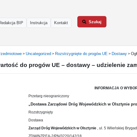
Szukaj
Redakcja BIP
Instrukcja
Kontakt
rzedmiotowe
Uncategorized
Rozstrzygnięte do progów UE
Dostawy
Ogł
>
>
>
>
wartość do progów UE – dostawy – udzielenie za
INFORMACJA O WYBOR
Przetarg nieograniczony
„Dostawa Zarządowi Dróg Wojewódzkich w Olsztynie pr
Rozstrzygnięty
Dostawa
Zarząd Dróg Wojewódzkich w Olsztynie
, ul. 5 Wileńskiej Bryga
ZDW/NZP.EA-2/PN/3220/142/18