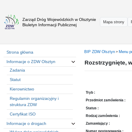
Zarząd Dróg Wojewódzkich w Olsztynie
Strona
Mapa strony
Biuletyn Informacji Publicznej
główna
Informacje
o
ZDW
BIP ZDW Olsztyn
Menu p
Strona główna
>
Olsztyn
Informacje o ZDW Olsztyn
Rozstrzygnięte, 
Informacje
o
Zadania
drogach
Statut
Informacje
Kierownictwo
-
Tryb :
raporty
Regulamin organizacyjny i
Przedmiot zamówienia :
Przystanki
struktura ZDW
Status :
komunikacji
Certyfikat ISO
Rodzaj zamówienia :
publicznej
Informacje o drogach
Zamawiający :
Załatw
Numer postępowania :