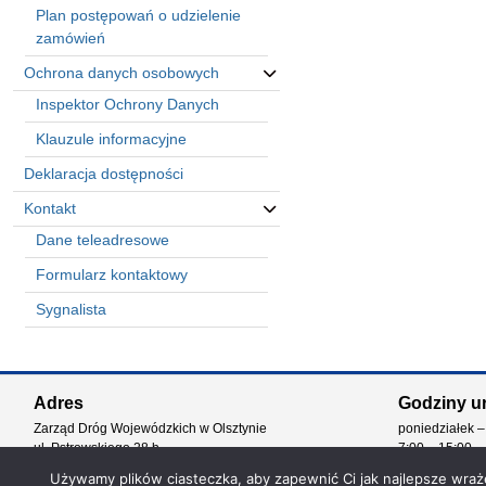
Plan postępowań o udzielenie
zamówień
Ochrona danych osobowych
Inspektor Ochrony Danych
Klauzule informacyjne
Deklaracja dostępności
Kontakt
Dane teleadresowe
Formularz kontaktowy
Sygnalista
Automatically
Hierarchic
Adres
Godziny u
Categories
Zarząd Dróg Wojewódzkich w Olsztynie
poniedziałek –
in
ul. Pstrowskiego 28 b
7:00 – 15:00
Menu
10-602 Olsztyn
-
Używamy plików ciasteczka, aby zapewnić Ci jak najlepsze wrażen