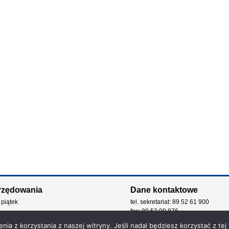
rzędowania
Dane kontaktowe
 piątek
tel. sekretariat: 89 52 61 900
fax: 89 53 99 876
e-mail: kancelaria@zdw.olsztyn.pl
ia z korzystania z naszej witryny. Jeśli nadal będziesz korzystać z tej