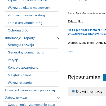
Wykaz dróg wojewódzkich
sprawę
Praca
Wykaz obiektów mostowych
w
Autor : Anna Szczepanik, utworzo
Zimowe utrzymanie dróg
ZDW
Załączniki :
Letnie utrzymanie dróg
Sprzedaż
mienia
Ochrona dróg
Nr
1
Opis pliku:
Pismo nr 1 -
majątkowego
ZDW/NZP.EA-2/PN/3220/142/
Informacje - raporty
Zamówienia
Wprowadzony przez :
Anna S
Strategia rozwoju
publiczne
wróć
Generalny pomiar ruchu
Ochrona
danych
Petycje
osobowych
Kontrole zewnętrzne
Deklaracja
dostępności
Majątek - bilans
Rejestr zmian
Kontakt
Wykaz rejestrów
Przystanki komunikacji publicznej
Drukuj informację
Automatically
Załatw sprawę
Hierarchic
Categories
Uzgodnienia i zajmowanie pasa