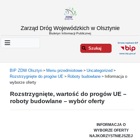
Strona
Zarząd Dróg Wojewódzkich w Olsztynie
główna
Biuletyn Informacji Publicznej
Informacje
o
Szukaj
ZDW
Olsztyn
Informacje
BIP ZDW Olsztyn
Menu przedmiotowe
Uncategorized
>
>
>
o
Rozstrzygnięte do progów UE
Roboty budowlane
Informacja o
>
>
drogach
wyborze oferty
Informacje
Rozstrzygnięte, wartość do progów UE –
-
roboty budowlane – wybór oferty
raporty
Przystanki
komunikacji
publicznej
INFORMACJA O
WYBORZE OFERTY
Załatw
NAJKORZYSTNIEJSZEJ