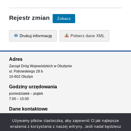
Rejestr zmian
Zobacz
Drukuj informację
Pobierz dane XML
Adres
Zarząd Dróg Wojewódzkich w Olsztynie
ul. Pstrowskiego 28 b
10-602 Olsztyn
Godziny urzędowania
poniedziałek – piątek
7:00 – 15:00
Dane kontaktowe
tel. sekretariat: 89 52 61 900
Używamy plików ciasteczka, aby zapewnić Ci jak najlepsze
fax: 89 53 99 876
wrażenia z korzystania z naszej witryny. Jeśli nadal będziesz
e-mail: kancelaria@zdw.olsztyn.pl