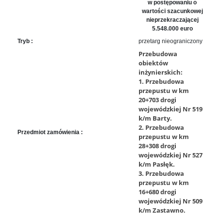
sprawę
w postępowaniu o
wartości szacunkowej
Praca
nieprzekraczającej
w
5.548.000 euro
ZDW
Tryb :
przetarg nieograniczony
Sprzedaż
Przebudowa
mienia
obiektów
majątkowego
inżynierskich:
1. Przebudowa
Zamówienia
przepustu w km
publiczne
20+703 drogi
Ochrona
wojewódzkiej Nr 519
danych
k/m Barty.
2. Przebudowa
osobowych
Przedmiot zamówienia :
przepustu w km
Deklaracja
28+308 drogi
dostępności
wojewódzkiej Nr 527
k/m Pasłęk.
Kontakt
3. Przebudowa
przepustu w km
Automatically
16+680 drogi
Hierarchic
wojewódzkiej Nr 509
k/m Zastawno.
Categories