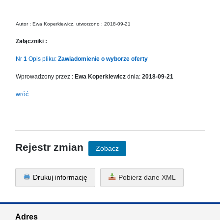
in
Menu
-
Autor : Ewa Koperkiewicz, utworzono : 2018-09-21
Version
Załączniki :
2.1.0
|
Nr
1
Opis pliku:
Zawiadomienie o wyborze oferty
Author:
Atakan
Wprowadzony przez :
Ewa Koperkiewicz
dnia:
2018-09-21
Au
wróć
|
Docs:
https://atakanau.blogspot.com/2021/01/automatic-
category-
menu-
Rejestr zmian
wp-
Zobacz
plugin.html
|
Drukuj informację
Pobierz dane XML
Active
Theme:
KANE
(kanewp)
Adres