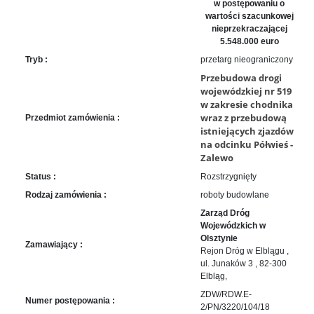
sprawę
w postępowaniu o
wartości szacunkowej
Praca
nieprzekraczającej
w
5.548.000 euro
ZDW
Tryb :
przetarg nieograniczony
Sprzedaż
Przebudowa drogi
mienia
wojewódzkiej nr 519
majątkowego
w zakresie chodnika
wraz z przebudową
Przedmiot zamówienia :
Zamówienia
istniejących zjazdów
publiczne
na odcinku Półwieś -
Ochrona
Zalewo
danych
Status :
Rozstrzygnięty
osobowych
Rodzaj zamówienia :
roboty budowlane
Deklaracja
Zarząd Dróg
dostępności
Wojewódzkich w
Olsztynie
Kontakt
Zamawiający :
Rejon Dróg w Elblągu ,
ul. Junaków 3 , 82-300
Automatically
Elbląg,
Hierarchic
ZDW/RDW.E-
Numer postępowania :
Categories
2/PN/3220/104/18