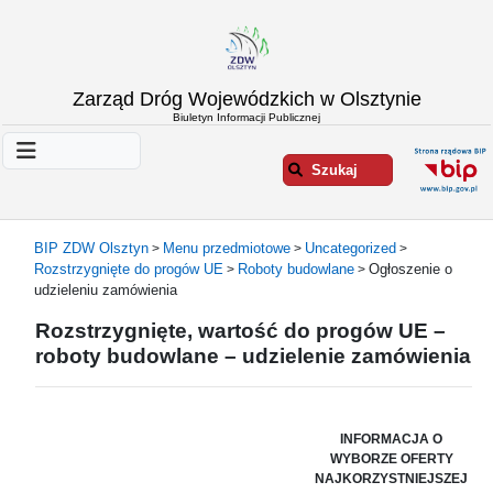
Strona
Zarząd Dróg Wojewódzkich w Olsztynie
główna
Biuletyn Informacji Publicznej
Informacje
o
Szukaj
ZDW
Olsztyn
Informacje
BIP ZDW Olsztyn
Menu przedmiotowe
Uncategorized
>
>
>
o
Rozstrzygnięte do progów UE
Roboty budowlane
Ogłoszenie o
>
>
drogach
udzieleniu zamówienia
Informacje
Rozstrzygnięte, wartość do progów UE –
-
roboty budowlane – udzielenie zamówienia
raporty
Przystanki
komunikacji
publicznej
INFORMACJA O
WYBORZE OFERTY
Załatw
NAJKORZYSTNIEJSZEJ