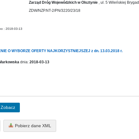
Zarząd Dróg Wojewódzkich w Olsztynie
, ul. 5 Wileńskiej Bryga
ZDW/NZP.NT-2/PN/3220/23/18
no : 2018-03-13
IE O WYBORZE OFERTY NAJKORZYSTNIEJSZEJ z dn. 13.03.2018 r.
 Markowska
dnia:
2018-03-13
Zobacz
Pobierz dane XML