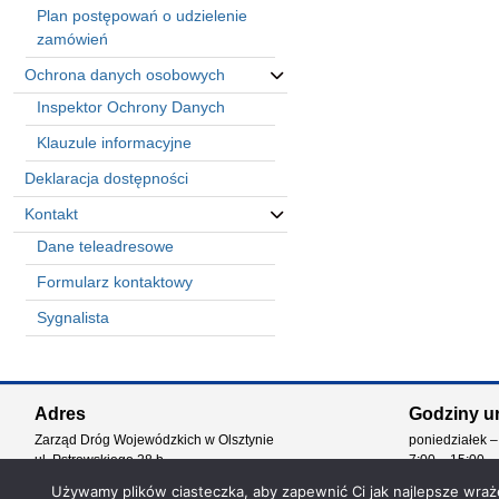
Plan postępowań o udzielenie
zamówień
Ochrona danych osobowych
Inspektor Ochrony Danych
Klauzule informacyjne
Deklaracja dostępności
Kontakt
Dane teleadresowe
Formularz kontaktowy
Sygnalista
Automatically
Hierarchic
Adres
Godziny u
Categories
Zarząd Dróg Wojewódzkich w Olsztynie
poniedziałek –
in
ul. Pstrowskiego 28 b
7:00 – 15:00
Menu
10-602 Olsztyn
-
Używamy plików ciasteczka, aby zapewnić Ci jak najlepsze wrażen