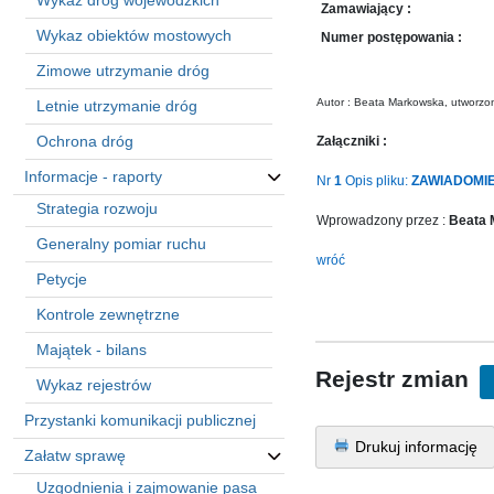
Wykaz dróg wojewódzkich
sprawę
Zamawiający :
Praca
Wykaz obiektów mostowych
Numer postępowania :
w
Zimowe utrzymanie dróg
ZDW
Autor : Beata Markowska, utworzo
Letnie utrzymanie dróg
Sprzedaż
mienia
Ochrona dróg
Załączniki :
majątkowego
Informacje - raporty
Nr
1
Opis pliku:
ZAWIADOMIEN
Zamówienia
Strategia rozwoju
publiczne
Wprowadzony przez :
Beata
Generalny pomiar ruchu
Ochrona
wróć
danych
Petycje
osobowych
Kontrole zewnętrzne
Deklaracja
dostępności
Majątek - bilans
Rejestr zmian
Kontakt
Wykaz rejestrów
Przystanki komunikacji publicznej
Automatically
Drukuj informację
Załatw sprawę
Hierarchic
Categories
Uzgodnienia i zajmowanie pasa