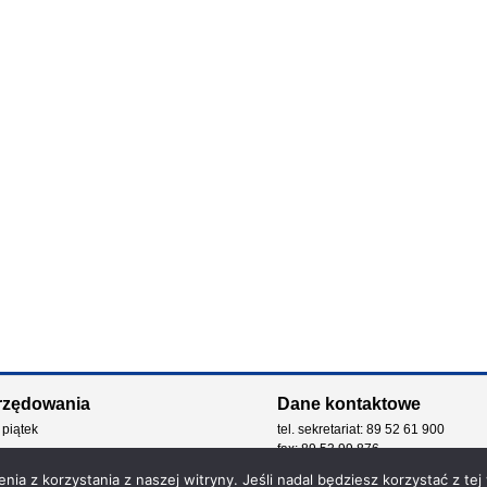
rzędowania
Dane kontaktowe
 piątek
tel. sekretariat: 89 52 61 900
fax: 89 53 99 876
e-mail: kancelaria@zdw.olsztyn.pl
ia z korzystania z naszej witryny. Jeśli nadal będziesz korzystać z tej