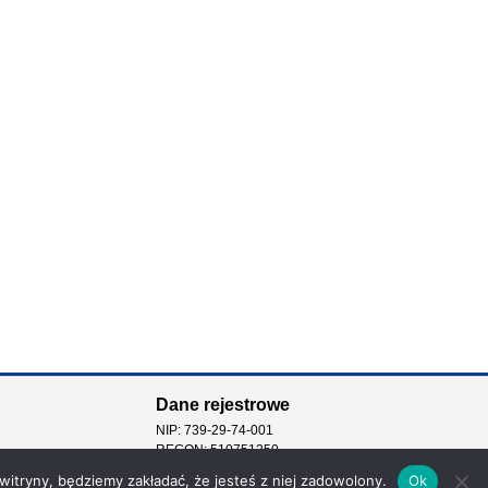
Dane rejestrowe
NIP: 739-29-74-001
REGON: 510751250
 witryny, będziemy zakładać, że jesteś z niej zadowolony.
Ok