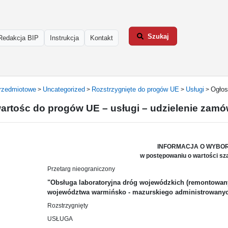
Szukaj
Redakcja BIP
Instrukcja
Kontakt
rzedmiotowe
Uncategorized
Rozstrzygnięte do progów UE
Usługi
Ogłos
>
>
>
>
wartośc do progów UE – usługi – udzielenie zamó
INFORMACJA O WYBOR
w postępowaniu o wartości sz
Przetarg nieograniczony
"Obsługa laboratoryjna dróg wojewódzkich (remontowan
województwa warmińsko - mazurskiego administrowanyc
Rozstrzygnięty
USŁUGA