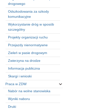
in
drogowego
Menu
Odszkodowania za szkody
-
komunikacyjne
Version
2.1.0
Wykorzystanie dróg w sposób
|
szczególny
Author:
Projekty organizacji ruchu
Atakan
Au
Przejazdy nienormatywne
|
Zieleń w pasie drogowym
Docs:
https://atakanau.blogspot.com/2021/01/automatic-
Zwierzyna na drodze
category-
menu-
Informacja publiczna
wp-
Skargi i wnioski
plugin.html
|
Praca w ZDW
Active
Nabór na wolne stanowiska
Theme:
Wyniki naboru
KANE
(kanewp)
Druki