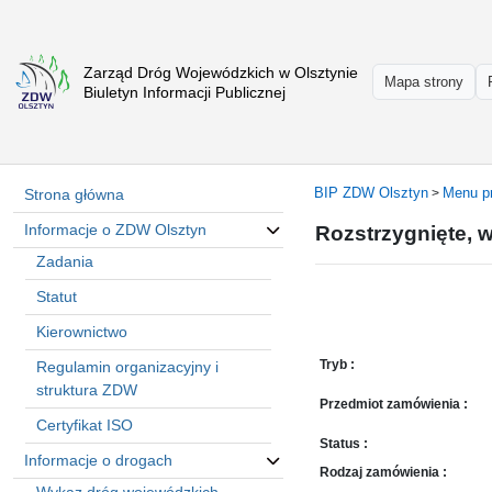
Zarząd Dróg Wojewódzkich w Olsztynie
Strona
Mapa strony
Biuletyn Informacji Publicznej
główna
Informacje
o
ZDW
BIP ZDW Olsztyn
Menu p
Strona główna
>
Olsztyn
Informacje o ZDW Olsztyn
Rozstrzygnięte, 
Informacje
o
Zadania
drogach
Statut
Informacje
Kierownictwo
-
raporty
Tryb :
Regulamin organizacyjny i
Przystanki
struktura ZDW
Przedmiot zamówienia :
komunikacji
Certyfikat ISO
publicznej
Status :
Informacje o drogach
Załatw
Rodzaj zamówienia :