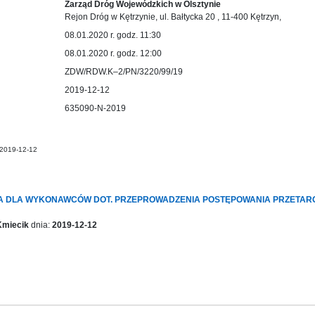
Zarząd Dróg Wojewódzkich w Olsztynie
Rejon Dróg w Kętrzynie, ul. Bałtycka 20 , 11-400 Kętrzyn,
08.01.2020 r. godz. 11:30
08.01.2020 r. godz. 12:00
ZDW/RDW.K–2/PN/3220/99/19
2019-12-12
635090-N-2019
: 2019-12-12
 DLA WYKONAWCÓW DOT. PRZEPROWADZENIA POSTĘPOWANIA PRZETARGOW
Kmiecik
dnia:
2019-12-12