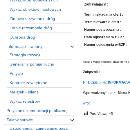
Wykaz dróg wojewódzkich
sprawę
Zamawiający :
Praca
Wykaz obiektów mostowych
w
Termin składania ofert :
Zimowe utrzymanie dróg
ZDW
Termin otwarcia ofert :
Letnie utrzymanie dróg
Sprzedaż
Numer postępowania :
mienia
Ochrona dróg
Data ogłoszenia w BZP :
majątkowego
Numer ogłoszenia w BZP :
Informacje - raporty
Zamówienia
Strategia rozwoju
publiczne
Autor : Marta Kmiecik, utworzono 
Generalny pomiar ruchu
Ochrona
danych
Załączniki :
Petycje
osobowych
Kontrole zewnętrzne
Nr
1
Opis pliku:
INFORMACJA
Deklaracja
dostępności
Majątek - bilans
Wprowadzony przez :
Marta 
Kontakt
Wykaz rejestrów
wróć
Przystanki komunikacji publicznej
Automatically
Post Views:
45
Załatw sprawę
Hierarchic
Categories
Uzgodnienia i zajmowanie pasa