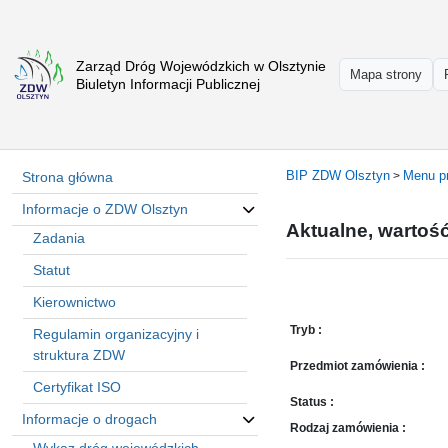
Zarząd Dróg Wojewódzkich w Olsztynie
Strona
Mapa strony
Biuletyn Informacji Publicznej
główna
Informacje
o
ZDW
BIP ZDW Olsztyn
Menu p
Strona główna
>
Olsztyn
Informacje o ZDW Olsztyn
Informacje
Aktualne, wartoś
o
Zadania
drogach
Statut
Informacje
Kierownictwo
-
raporty
Tryb :
Regulamin organizacyjny i
Przystanki
struktura ZDW
Przedmiot zamówienia :
komunikacji
Certyfikat ISO
publicznej
Status :
Informacje o drogach
Załatw
Rodzaj zamówienia :