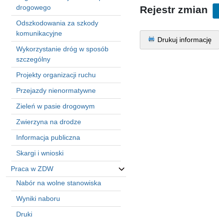
in
drogowego
Rejestr zmian
Menu
Odszkodowania za szkody
-
komunikacyjne
Version
Drukuj informację
2.1.0
Wykorzystanie dróg w sposób
|
szczególny
Author:
Projekty organizacji ruchu
Atakan
Au
Przejazdy nienormatywne
|
Zieleń w pasie drogowym
Docs:
https://atakanau.blogspot.com/2021/01/automatic-
Zwierzyna na drodze
category-
menu-
Informacja publiczna
wp-
Skargi i wnioski
plugin.html
|
Praca w ZDW
Active
Nabór na wolne stanowiska
Theme:
Wyniki naboru
KANE
(kanewp)
Druki