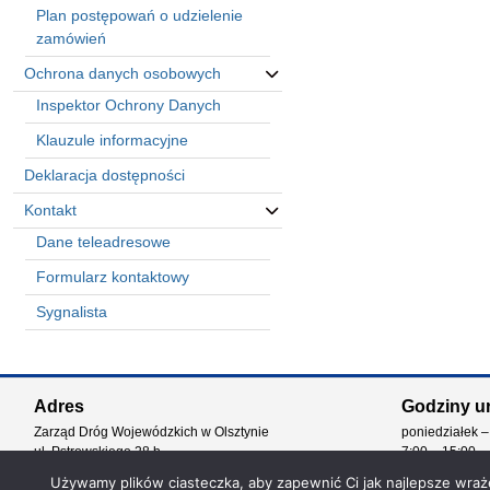
Plan postępowań o udzielenie
zamówień
Ochrona danych osobowych
Inspektor Ochrony Danych
Klauzule informacyjne
Deklaracja dostępności
Kontakt
Dane teleadresowe
Formularz kontaktowy
Sygnalista
Automatically
Hierarchic
Adres
Godziny u
Categories
Zarząd Dróg Wojewódzkich w Olsztynie
poniedziałek –
in
ul. Pstrowskiego 28 b
7:00 – 15:00
Menu
10-602 Olsztyn
-
Używamy plików ciasteczka, aby zapewnić Ci jak najlepsze wrażen