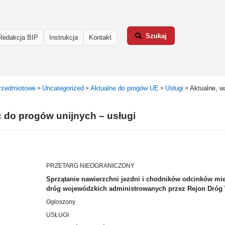
Szukaj
Redakcja BIP
Instrukcja
Kontakt
rzedmiotowe
Uncategorized
Aktualne do progów UE
Usługi
Aktualne, w
>
>
>
>
ć do progów unijnych – usługi
PRZETARG NIEOGRANICZONY
Sprzątanie nawierzchni jezdni i chodników odcinków m
dróg wojewódzkich administrowanych przez Rejon Dróg W
Ogłoszony
USŁUGI