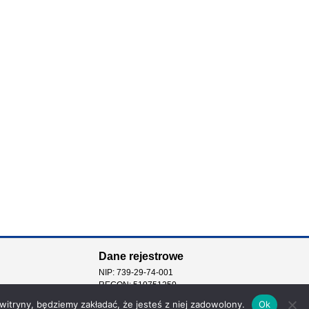
Dane rejestrowe
NIP: 739-29-74-001
REGON: 510751250
 witryny, będziemy zakładać, że jesteś z niej zadowolony.
Ok