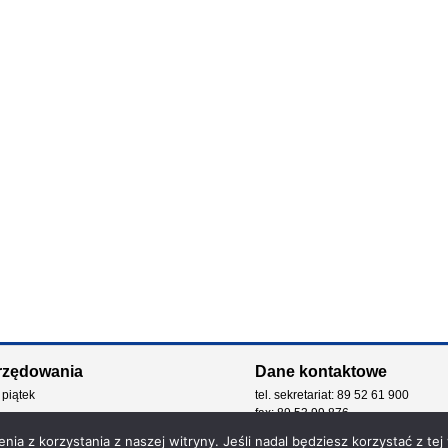
rzędowania
Dane kontaktowe
 piątek
tel. sekretariat: 89 52 61 900
fax: 89 53 99 876
e-mail: kancelaria@zdw.olsztyn.pl
ia z korzystania z naszej witryny. Jeśli nadal będziesz korzystać z tej