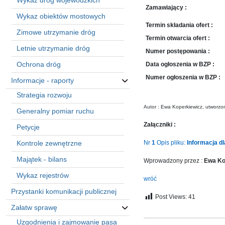
Wykaz dróg wojewódzkich
sprawę
Zamawiający :
Praca
Wykaz obiektów mostowych
w
Termin składania ofert :
Zimowe utrzymanie dróg
ZDW
Termin otwarcia ofert :
Letnie utrzymanie dróg
Sprzedaż
Numer postępowania :
mienia
Ochrona dróg
Data ogłoszenia w BZP :
majątkowego
Numer ogłoszenia w BZP :
Informacje - raporty
Zamówienia
Strategia rozwoju
publiczne
Autor : Ewa Koperkiewicz, utworzo
Generalny pomiar ruchu
Ochrona
danych
Załączniki :
Petycje
osobowych
Kontrole zewnętrzne
Nr
1
Opis pliku:
Informacja 
Deklaracja
dostępności
Majątek - bilans
Wprowadzony przez :
Ewa Ko
Kontakt
Wykaz rejestrów
wróć
Przystanki komunikacji publicznej
Automatically
Post Views:
41
Załatw sprawę
Hierarchic
Categories
Uzgodnienia i zajmowanie pasa