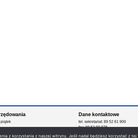
rzędowania
Dane kontaktowe
 piątek
tel. sekretariat: 89 52 61 900
fax: 89 53 99 876
e-mail: kancelaria@zdw.olsztyn.pl
ia z korzystania z naszej witryny. Jeśli nadal będziesz korzystać z tej