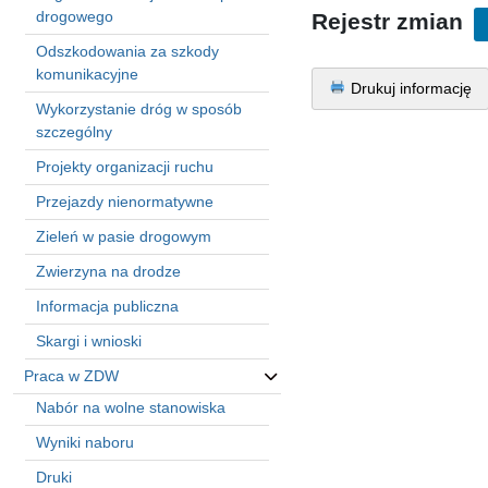
in
drogowego
Rejestr zmian
Menu
Odszkodowania za szkody
-
komunikacyjne
Version
Drukuj informację
2.1.0
Wykorzystanie dróg w sposób
|
szczególny
Author:
Projekty organizacji ruchu
Atakan
Au
Przejazdy nienormatywne
|
Zieleń w pasie drogowym
Docs:
https://atakanau.blogspot.com/2021/01/automatic-
Zwierzyna na drodze
category-
menu-
Informacja publiczna
wp-
Skargi i wnioski
plugin.html
|
Praca w ZDW
Active
Nabór na wolne stanowiska
Theme:
Wyniki naboru
KANE
(kanewp)
Druki