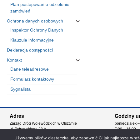
Plan postępowań o udzielenie
zamówień
Ochrona danych osobowych
Inspektor Ochrony Danych
Klauzule informacyjne
Deklaracja dostępności
Kontakt
Dane teleadresowe
Formularz kontaktowy
Sygnalista
Automatically
Hierarchic
Adres
Godziny u
Categories
Zarząd Dróg Wojewódzkich w Olsztynie
poniedziałek –
in
ul. Pstrowskiego 28 b
7:00 – 15:00
Menu
10-602 Olsztyn
-
Używamy plików ciasteczka, aby zapewnić Ci jak najlepsze wrażen