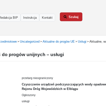
Szukaj
Redakcja BIP
Instrukcja
Kontakt
rzedmiotowe
Uncategorized
Aktualne do progów UE
Usługi
Aktualne, w
>
>
>
>
ć do progów unijnych – usługi
przetarg nieograniczony
Czyszczenie urządzeń podczyszczających wody opadowe i
Rejonu Dróg Wojewódzkich w Elblągu
Ogłoszony
usługi