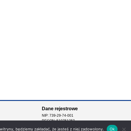
Dane rejestrowe
NIP: 739-29-74-001
REGON: 510751250
 witryny, będziemy zakładać, że jesteś z niej zadowolony.
Ok