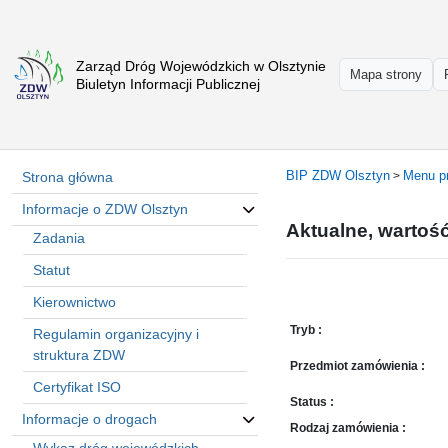
Zarząd Dróg Wojewódzkich w Olsztynie
Strona
Mapa strony
Biuletyn Informacji Publicznej
główna
Informacje
o
ZDW
BIP ZDW Olsztyn
Menu p
Strona główna
>
Olsztyn
Informacje o ZDW Olsztyn
Informacje
Aktualne, wartoś
o
Zadania
drogach
Statut
Informacje
Kierownictwo
-
raporty
Tryb :
Regulamin organizacyjny i
Przystanki
struktura ZDW
Przedmiot zamówienia :
komunikacji
Certyfikat ISO
publicznej
Status :
Informacje o drogach
Załatw
Rodzaj zamówienia :