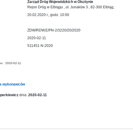
Zarząd Dróg Wojewódzkich w Olsztynie
Rejon Dróg w Elblągu , ul. Junaków 3 , 82-300 Elbląg,
20.02.2020 r., godz. 10:00
ZDW/RDW.E/PN-2/3220/20/2020
2020-02-11
511451-N-2020
no : 2020-02-11
dla wykonawców
perkiewicz
dnia:
2020-02-11