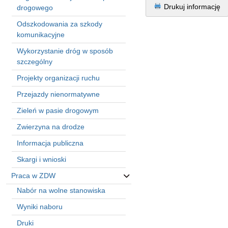
in
Drukuj informację
drogowego
Menu
Odszkodowania za szkody
-
komunikacyjne
Version
2.1.0
Wykorzystanie dróg w sposób
|
szczególny
Author:
Projekty organizacji ruchu
Atakan
Au
Przejazdy nienormatywne
|
Zieleń w pasie drogowym
Docs:
https://atakanau.blogspot.com/2021/01/automatic-
Zwierzyna na drodze
category-
menu-
Informacja publiczna
wp-
Skargi i wnioski
plugin.html
|
Praca w ZDW
Active
Nabór na wolne stanowiska
Theme:
Wyniki naboru
KANE
(kanewp)
Druki