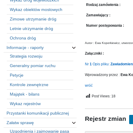
Wykaz dróg wojewódzkich
sprawę
Rodzaj zamówienia :
Praca
Wykaz obiektów mostowych
w
Zamawiający :
Zimowe utrzymanie dróg
ZDW
Numer postępowania :
Letnie utrzymanie dróg
Sprzedaż
mienia
Ochrona dróg
majątkowego
Autor : Ewa Koperkiewicz, utworzo
Informacje - raporty
Zamówienia
Załączniki :
Strategia rozwoju
publiczne
Nr
1
Opis pliku:
Zawiadomieni
Generalny pomiar ruchu
Ochrona
danych
Petycje
Wprowadzony przez :
Ewa Ko
osobowych
Kontrole zewnętrzne
wróć
Deklaracja
dostępności
Majątek - bilans
Post Views:
18
Kontakt
Wykaz rejestrów
Przystanki komunikacji publicznej
Automatically
Rejestr zmian
Załatw sprawę
Hierarchic
Categories
Uzgodnienia i zajmowanie pasa