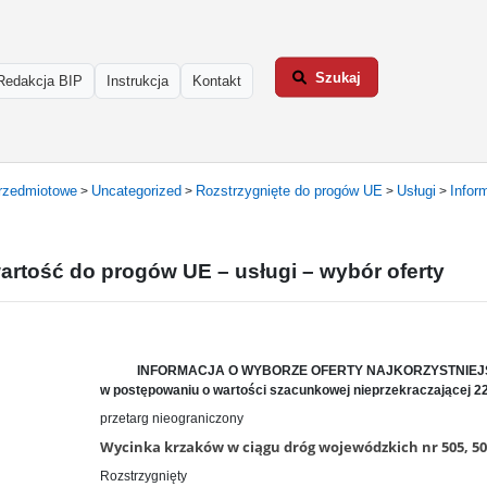
Szukaj
Redakcja BIP
Instrukcja
Kontakt
rzedmiotowe
Uncategorized
Rozstrzygnięte do progów UE
Usługi
Infor
>
>
>
>
artość do progów UE – usługi – wybór oferty
INFORMACJA O WYBORZE OFERTY NAJKORZYSTNIEJ
w postępowaniu o wartości szacunkowej nieprzekraczającej 2
przetarg nieograniczony
Wycinka krzaków w ciągu dróg wojewódzkich nr 505, 50
Rozstrzygnięty