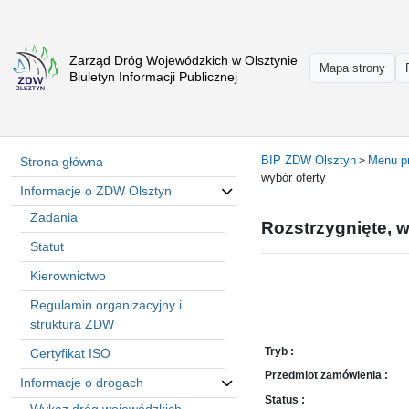
Zarząd Dróg Wojewódzkich w Olsztynie
Strona
Mapa strony
Biuletyn Informacji Publicznej
główna
Informacje
o
ZDW
BIP ZDW Olsztyn
Menu p
Strona główna
>
Olsztyn
wybór oferty
Informacje o ZDW Olsztyn
Informacje
o
Zadania
Rozstrzygnięte, w
drogach
Statut
Informacje
Kierownictwo
-
raporty
Regulamin organizacyjny i
Przystanki
struktura ZDW
komunikacji
Tryb :
Certyfikat ISO
publicznej
Przedmiot zamówienia :
Informacje o drogach
Załatw
Status :