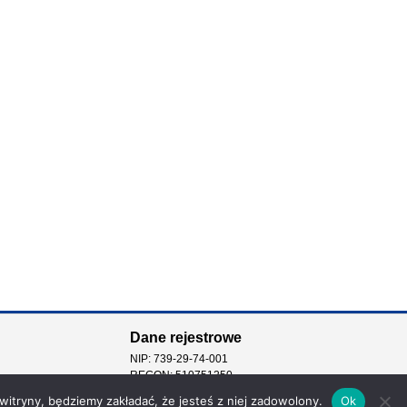
Dane rejestrowe
NIP: 739-29-74-001
REGON: 510751250
 witryny, będziemy zakładać, że jesteś z niej zadowolony.
Ok