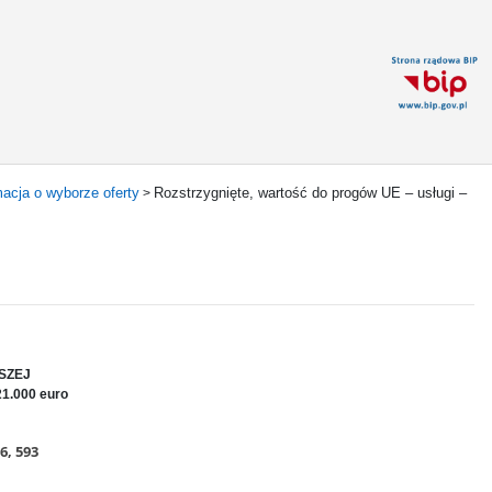
macja o wyborze oferty
Rozstrzygnięte, wartość do progów UE – usługi –
>
SZEJ
21.000 euro
6, 593