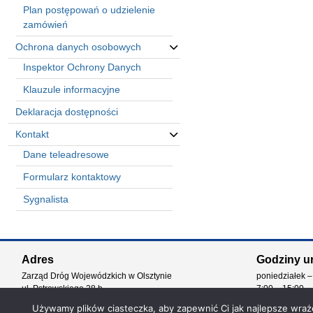
Plan postępowań o udzielenie
zamówień
Ochrona danych osobowych
Inspektor Ochrony Danych
Klauzule informacyjne
Deklaracja dostępności
Kontakt
Dane teleadresowe
Formularz kontaktowy
Sygnalista
Automatically
Hierarchic
Adres
Godziny u
Categories
Zarząd Dróg Wojewódzkich w Olsztynie
poniedziałek –
in
ul. Pstrowskiego 28 b
7:00 – 15:00
Menu
10-602 Olsztyn
-
Używamy plików ciasteczka, aby zapewnić Ci jak najlepsze wrażen