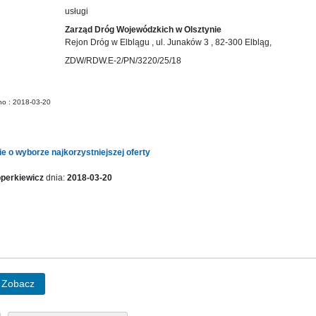
usługi
Zarząd Dróg Wojewódzkich w Olsztynie
Rejon Dróg w Elblągu , ul. Junaków 3 , 82-300 Elbląg,
ZDW/RDW.E-2/PN/3220/25/18
no : 2018-03-20
e o wyborze najkorzystniejszej oferty
perkiewicz
dnia:
2018-03-20
Zobacz