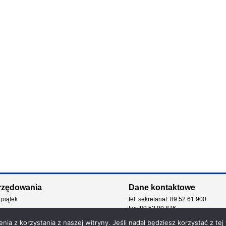
rzędowania
Dane kontaktowe
 piątek
tel. sekretariat: 89 52 61 900
fax: 89 53 99 876
e-mail: kancelaria@zdw.olsztyn.pl
ia z korzystania z naszej witryny. Jeśli nadal będziesz korzystać z tej