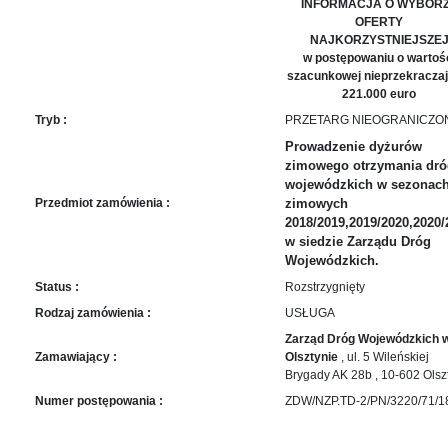
sprawę
INFORMACJA O WYBOR
OFERTY
Praca
NAJKORZYSTNIEJSZE
w
w postępowaniu o wartoś
ZDW
szacunkowej nieprzekraczaj
221.000 euro
Sprzedaż
Tryb :
PRZETARG NIEOGRANICZO
mienia
majątkowego
Prowadzenie dyżurów
zimowego otrzymania dró
Zamówienia
wojewódzkich w sezonac
publiczne
Przedmiot zamówienia :
zimowych
Ochrona
2018/2019,2019/2020,2020/
w siedzie Zarządu Dróg
danych
Wojewódzkich.
osobowych
Status :
Rozstrzygnięty
Deklaracja
dostępności
Rodzaj zamówienia :
USŁUGA
Zarząd Dróg Wojewódzkich 
Kontakt
Zamawiający :
Olsztynie
, ul. 5 Wileńskiej
Brygady AK 28b , 10-602 Olsz
Automatically
Numer postępowania :
ZDW/NZP.TD-2/PN/3220/71/1
Hierarchic
Categories