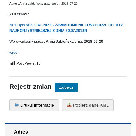
in
Autor : Anna Jabłońska, utworzono : 2018-07-20
Menu
Załączniki :
-
Version
Nr
1
Opis pliku:
ZAŁ NR 1 - ZAWIADOMIENIE O WYBORZE OFERTY
2.1.0
NAJKORZYSTNIEJSZEJ Z DNIA 20.07.2018R
|
Author:
Wprowadzony przez :
Anna Jabłońska
dnia:
2018-07-20
Atakan
wróć
Au
|
Post Views:
16
Docs:
https://atakanau.blogspot.com/2021/01/automatic-
category-
menu-
Rejestr zmian
Zobacz
wp-
plugin.html
|
Drukuj informację
Pobierz dane XML
Active
Theme:
KANE
(kanewp)
Adres