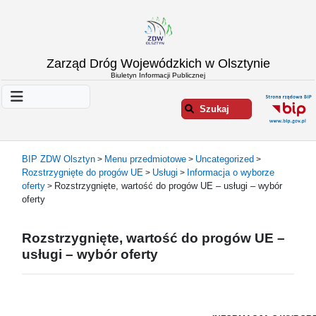
Strona
Zarząd Dróg Wojewódzkich w Olsztynie
główna
Biuletyn Informacji Publicznej
Informacje
o
Szukaj
ZDW
Olsztyn
Informacje
BIP ZDW Olsztyn
Menu przedmiotowe
Uncategorized
>
>
>
o
Rozstrzygnięte do progów UE
Usługi
Informacja o wyborze
>
>
drogach
oferty
Rozstrzygnięte, wartość do progów UE – usługi – wybór
>
Informacje
oferty
-
raporty
Rozstrzygnięte, wartość do progów UE –
Przystanki
usługi – wybór oferty
komunikacji
publicznej
Załatw