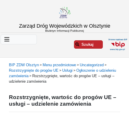
Strona
Zarząd Dróg Wojewódzkich w Olsztynie
główna
Biuletyn Informacji Publicznej
Informacje
o
Szukaj
ZDW
Olsztyn
Informacje
BIP ZDW Olsztyn
Menu przedmiotowe
Uncategorized
>
>
>
o
Rozstrzygnięte do progów UE
Usługi
Ogłoszenie o udzieleniu
>
>
drogach
zamówienia
Rozstrzygnięte, wartośc do progów UE – usługi –
>
Informacje
udzielenie zamówienia
-
raporty
Rozstrzygnięte, wartośc do progów UE –
Przystanki
usługi – udzielenie zamówienia
komunikacji
publicznej
Załatw