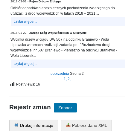
sprawę
2018-03-02 -
Rejon Dróg w Elblągu
Odbiór odpadów niebezpiecznych pochodzenia zwierzęcego do
Praca
utylizacji z dróg wojewódzkich w latach 2018 – 2021....
w
ZDW
czytaj więcej...
Sprzedaż
2018-01-22 -
Zarząd Dróg Wojewódzkich w Olsztynie
mienia
Wycinka drzew w ciągu DW 507 na odcinku Braniewo - Wola
majątkowego
Lipowska w ramach realizacji zadania pn.: "Rozbudowa drogi
wojewódzkiej nr 507 Braniewo - Pieniężno na odcinku Braniewo -
Zamówienia
Wola Lipowsk...
publiczne
czytaj więcej...
Ochrona
danych
poprzednia
Strona 2
osobowych
1,
2,
Post Views:
16
Deklaracja
dostępności
Kontakt
Rejestr zmian
Zobacz
Automatically
Hierarchic
Drukuj informację
Pobierz dane XML
Categories