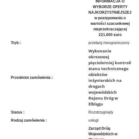
sprawę
INFORMACJA O
WYBORZE OFERTY
Praca
NAJKORZYSTNIEJSZEJ
w
w postępowaniu o
ZDW
wartości szacunkowej
nieprzekraczającej
Sprzedaż
221.000 euro
mienia
Tryb :
przetarg nieograniczony
majątkowego
Wykonanie
Zamówienia
okresowej
publiczne
pięcioletniej kontroli
stanu technicznego
Ochrona
obiektów
danych
Przedmiot zamówienia :
inżynierskich na
osobowych
drogach
Deklaracja
wojewódzkich
dostępności
Rejonu Dróg w
Elblągu
Kontakt
Status :
Rozstrzygnięty
Rodzaj zamówienia :
usługi
Automatically
Hierarchic
Zarząd Dróg
Wojewódzkich w
Categories