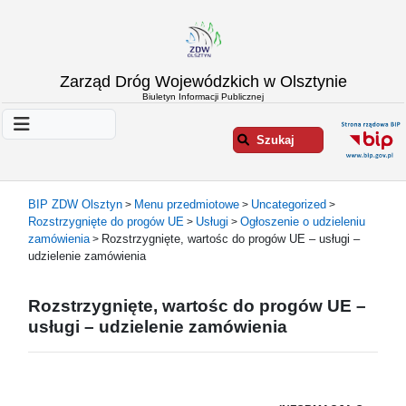
Strona
Zarząd Dróg Wojewódzkich w Olsztynie
główna
Biuletyn Informacji Publicznej
Informacje
o
Szukaj
ZDW
Olsztyn
Informacje
BIP ZDW Olsztyn
Menu przedmiotowe
Uncategorized
>
>
>
o
Rozstrzygnięte do progów UE
Usługi
Ogłoszenie o udzieleniu
>
>
drogach
zamówienia
Rozstrzygnięte, wartośc do progów UE – usługi –
>
Informacje
udzielenie zamówienia
-
raporty
Rozstrzygnięte, wartośc do progów UE –
Przystanki
usługi – udzielenie zamówienia
komunikacji
publicznej
Załatw