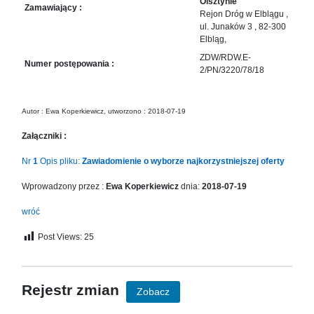
Olsztynie
in
Zamawiający :
Rejon Dróg w Elblągu ,
Menu
ul. Junaków 3 , 82-300
-
Elbląg,
Version
ZDW/RDW.E-
2.1.0
Numer postępowania :
2/PN/3220/78/18
|
Author:
Atakan
Autor : Ewa Koperkiewicz, utworzono : 2018-07-19
Au
Załączniki :
|
Docs:
Nr
1
Opis pliku:
Zawiadomienie o wyborze najkorzystniejszej oferty
https://atakanau.blogspot.com/2021/01/automatic-
category-
Wprowadzony przez :
Ewa Koperkiewicz
dnia:
2018-07-19
menu-
wp-
wróć
plugin.html
Post Views:
25
|
Active
Theme:
KANE
Rejestr zmian
Zobacz
(kanewp)