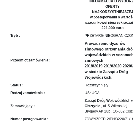
sprawę
INFORMACJA O WYBOR
OFERTY
Praca
NAJKORZYSTNIEJSZE
w
w postępowaniu o wartoś
ZDW
szacunkowej nieprzekraczaj
221.000 euro
Sprzedaż
Tryb :
PRZETARG NIEOGRANICZO
mienia
majątkowego
Prowadzenie dyżurów
zimowego otrzymania dró
Zamówienia
wojewódzkich w sezonac
publiczne
Przedmiot zamówienia :
zimowych
Ochrona
2018/2019,2019/2020,2020/
w siedzie Zarządu Dróg
danych
Wojewódzkich.
osobowych
Status :
Rozstrzygnięty
Deklaracja
dostępności
Rodzaj zamówienia :
USŁUGA
Zarząd Dróg Wojewódzkich 
Kontakt
Zamawiający :
Olsztynie
, ul. 5 Wileńskiej
Brygady AK 28b , 10-602 Olsz
Automatically
Numer postępowania :
ZDW/NZP.TD-2/PN/3220/71/1
Hierarchic
Categories