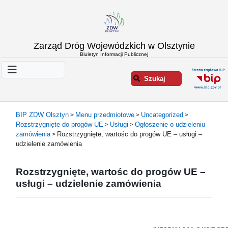
Strona
Zarząd Dróg Wojewódzkich w Olsztynie
główna
Biuletyn Informacji Publicznej
Informacje
o
Szukaj
ZDW
Olsztyn
Informacje
BIP ZDW Olsztyn
Menu przedmiotowe
Uncategorized
>
>
>
o
Rozstrzygnięte do progów UE
Usługi
Ogłoszenie o udzieleniu
>
>
drogach
zamówienia
Rozstrzygnięte, wartośc do progów UE – usługi –
>
Informacje
udzielenie zamówienia
-
raporty
Rozstrzygnięte, wartośc do progów UE –
Przystanki
usługi – udzielenie zamówienia
komunikacji
publicznej
Załatw