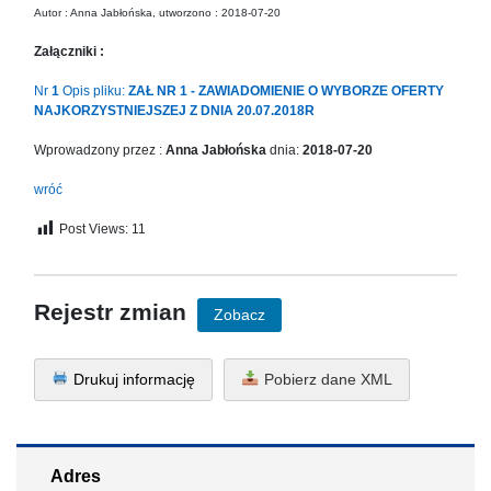
in
Autor : Anna Jabłońska, utworzono : 2018-07-20
Menu
Załączniki :
-
Version
Nr
1
Opis pliku:
ZAŁ NR 1 - ZAWIADOMIENIE O WYBORZE OFERTY
2.1.0
NAJKORZYSTNIEJSZEJ Z DNIA 20.07.2018R
|
Author:
Wprowadzony przez :
Anna Jabłońska
dnia:
2018-07-20
Atakan
wróć
Au
|
Post Views:
11
Docs:
https://atakanau.blogspot.com/2021/01/automatic-
category-
menu-
Rejestr zmian
Zobacz
wp-
plugin.html
|
Drukuj informację
Pobierz dane XML
Active
Theme:
KANE
(kanewp)
Adres