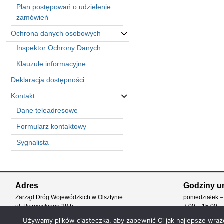
Plan postępowań o udzielenie
zamówień
Ochrona danych osobowych
Inspektor Ochrony Danych
Klauzule informacyjne
Deklaracja dostępności
Kontakt
Dane teleadresowe
Formularz kontaktowy
Sygnalista
Automatically
Hierarchic
Adres
Godziny u
Categories
Zarząd Dróg Wojewódzkich w Olsztynie
poniedziałek –
in
ul. Pstrowskiego 28 b
7:00 – 15:00
Menu
10-602 Olsztyn
-
Używamy plików ciasteczka, aby zapewnić Ci jak najlepsze wrażen