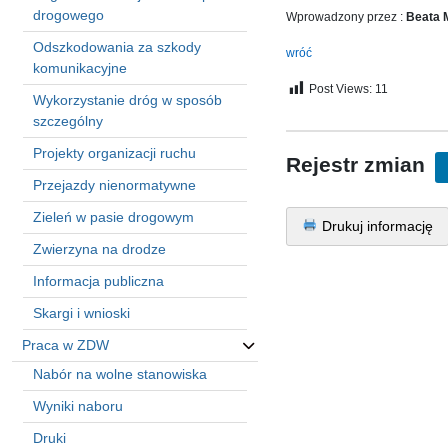
in
drogowego
Wprowadzony przez :
Beata 
Menu
Odszkodowania za szkody
-
wróć
komunikacyjne
Version
Post Views:
11
2.1.0
Wykorzystanie dróg w sposób
|
szczególny
Author:
Projekty organizacji ruchu
Atakan
Rejestr zmian
Au
Przejazdy nienormatywne
|
Zieleń w pasie drogowym
Docs:
Drukuj informację
https://atakanau.blogspot.com/2021/01/automatic-
Zwierzyna na drodze
category-
menu-
Informacja publiczna
wp-
Skargi i wnioski
plugin.html
|
Praca w ZDW
Active
Nabór na wolne stanowiska
Theme:
Wyniki naboru
KANE
(kanewp)
Druki