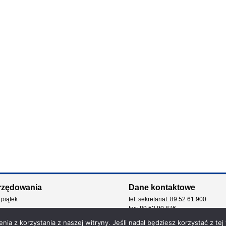
rzędowania
Dane kontaktowe
 piątek
tel. sekretariat: 89 52 61 900
fax: 89 53 99 876
e-mail: kancelaria@zdw.olsztyn.pl
ia z korzystania z naszej witryny. Jeśli nadal będziesz korzystać z tej