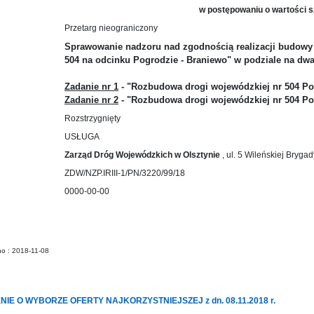
w postępowaniu o wartości s
Przetarg nieograniczony
Sprawowanie nadzoru nad zgodnością realizacji budowy 
504 na odcinku Pogrodzie - Braniewo" w podziale na dwa
Zadanie nr 1
- "Rozbudowa drogi wojewódzkiej nr 504 Po
Zadanie nr 2
- "Rozbudowa drogi wojewódzkiej nr 504 Po
Rozstrzygnięty
USŁUGA
Zarząd Dróg Wojewódzkich w Olsztynie
, ul. 5 Wileńskiej Bryga
ZDW/NZP.IRIII-1/PN/3220/99/18
0000-00-00
no : 2018-11-08
IE O WYBORZE OFERTY NAJKORZYSTNIEJSZEJ z dn. 08.11.2018 r.