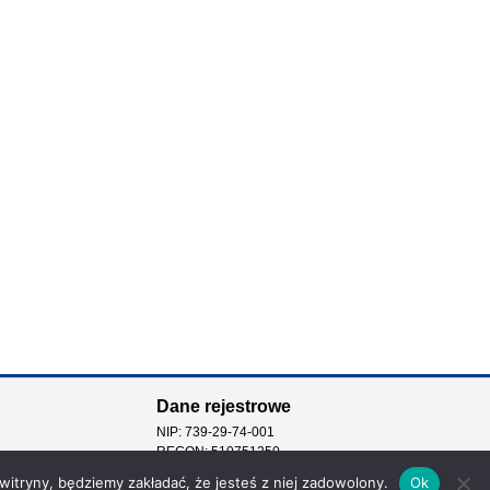
Dane rejestrowe
NIP: 739-29-74-001
REGON: 510751250
 witryny, będziemy zakładać, że jesteś z niej zadowolony.
Ok