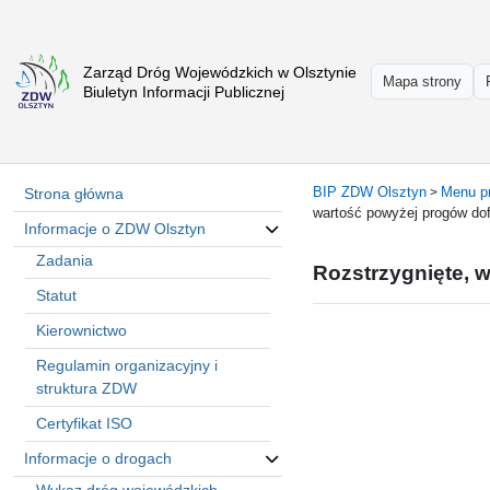
Zarząd Dróg Wojewódzkich w Olsztynie
Strona
Mapa strony
Biuletyn Informacji Publicznej
główna
Informacje
o
ZDW
BIP ZDW Olsztyn
Menu p
Strona główna
>
Olsztyn
wartość powyżej progów dofi
Informacje o ZDW Olsztyn
Informacje
o
Zadania
Rozstrzygnięte, w
drogach
Statut
Informacje
Kierownictwo
-
raporty
Regulamin organizacyjny i
Przystanki
struktura ZDW
komunikacji
Certyfikat ISO
publicznej
Informacje o drogach
Załatw