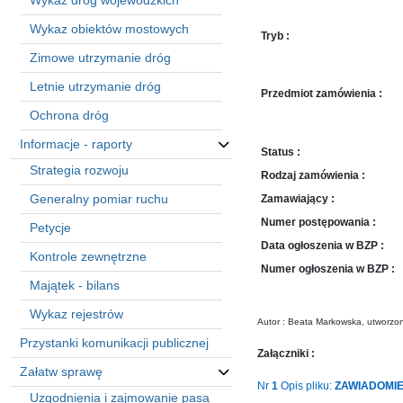
Wykaz dróg wojewódzkich
sprawę
Praca
Wykaz obiektów mostowych
Tryb :
w
Zimowe utrzymanie dróg
ZDW
Letnie utrzymanie dróg
Sprzedaż
Przedmiot zamówienia :
mienia
Ochrona dróg
majątkowego
Informacje - raporty
Status :
Zamówienia
Strategia rozwoju
publiczne
Rodzaj zamówienia :
Generalny pomiar ruchu
Ochrona
Zamawiający :
danych
Numer postępowania :
Petycje
osobowych
Data ogłoszenia w BZP :
Kontrole zewnętrzne
Deklaracja
Numer ogłoszenia w BZP :
dostępności
Majątek - bilans
Kontakt
Wykaz rejestrów
Autor : Beata Markowska, utworzo
Przystanki komunikacji publicznej
Automatically
Załączniki :
Załatw sprawę
Hierarchic
Nr
1
Opis pliku:
ZAWIADOMIEN
Categories
Uzgodnienia i zajmowanie pasa