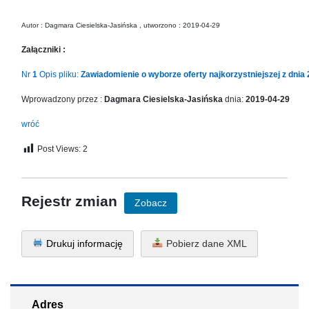
in
Menu
Autor : Dagmara Ciesielska-Jasińska , utworzono : 2019-04-29
-
Version
Załączniki :
2.1.0
Nr
1
Opis pliku:
Zawiadomienie o wyborze oferty najkorzystniejszej z dnia 
|
Author:
Wprowadzony przez :
Dagmara Ciesielska-Jasińska
dnia:
2019-04-29
Atakan
Au
wróć
|
Post Views:
2
Docs:
https://atakanau.blogspot.com/2021/01/automatic-
category-
menu-
Rejestr zmian
Zobacz
wp-
plugin.html
|
Drukuj informację
Pobierz dane XML
Active
Theme:
KANE
(kanewp)
Adres