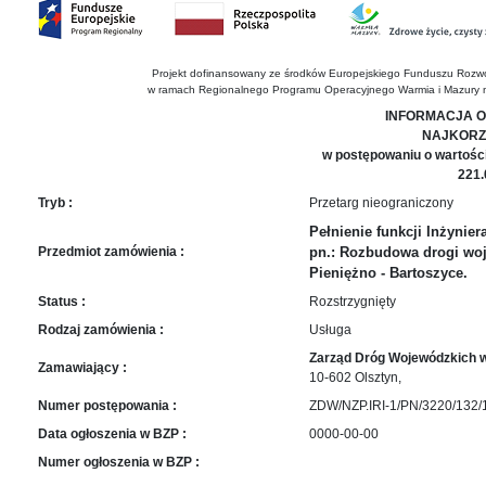
sprawę
Praca
w
Projekt dofinansowany ze środków Europejskiego Funduszu Rozw
ZDW
w ramach Regionalnego Programu Operacyjnego Warmia i Mazury 
Sprzedaż
INFORMACJA O
mienia
NAJKORZ
majątkowego
w postępowaniu o wartośc
221.
Zamówienia
Tryb :
Przetarg nieograniczony
publiczne
Pełnienie funkcji Inżynier
Ochrona
Przedmiot zamówienia :
pn.: Rozbudowa drogi woj
danych
Pieniężno - Bartoszyce.
osobowych
Status :
Rozstrzygnięty
Deklaracja
Rodzaj zamówienia :
Usługa
dostępności
Zarząd Dróg Wojewódzkich w
Zamawiający :
Kontakt
10-602 Olsztyn,
Numer postępowania :
ZDW/NZP.IRI-1/PN/3220/132/
Automatically
Data ogłoszenia w BZP :
0000-00-00
Hierarchic
Numer ogłoszenia w BZP :
Categories