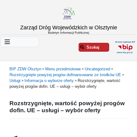
Strona
Zarząd Dróg Wojewódzkich w Olsztynie
główna
Biuletyn Informacji Publicznej
Informacje
o
Szukaj
ZDW
Olsztyn
Informacje
BIP ZDW Olsztyn
Menu przedmiotowe
Uncategorized
>
>
>
o
Rozstrzygnięte powyżej progów dofinansowane ze środków UE
>
drogach
Usługi
Informacja o wyborze oferty
Rozstrzygnięte, wartość
>
>
Informacje
powyżej progów dofin. UE – usługi – wybór oferty
-
raporty
Rozstrzygnięte, wartość powyżej progów
Przystanki
dofin. UE – usługi – wybór oferty
komunikacji
publicznej
Załatw