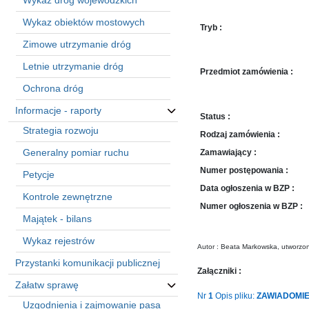
Wykaz dróg wojewódzkich
sprawę
Praca
Wykaz obiektów mostowych
Tryb :
w
Zimowe utrzymanie dróg
ZDW
Letnie utrzymanie dróg
Sprzedaż
Przedmiot zamówienia :
mienia
Ochrona dróg
majątkowego
Informacje - raporty
Status :
Zamówienia
Strategia rozwoju
publiczne
Rodzaj zamówienia :
Generalny pomiar ruchu
Ochrona
Zamawiający :
danych
Numer postępowania :
Petycje
osobowych
Data ogłoszenia w BZP :
Kontrole zewnętrzne
Deklaracja
Numer ogłoszenia w BZP :
dostępności
Majątek - bilans
Kontakt
Wykaz rejestrów
Autor : Beata Markowska, utworzo
Przystanki komunikacji publicznej
Automatically
Załączniki :
Załatw sprawę
Hierarchic
Nr
1
Opis pliku:
ZAWIADOMIEN
Categories
Uzgodnienia i zajmowanie pasa