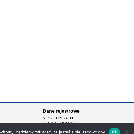
Dane rejestrowe
NIP: 739-29-74-001
REGON: 510751250
 witryny, będziemy zakładać, że jesteś z niej zadowolony.
Ok