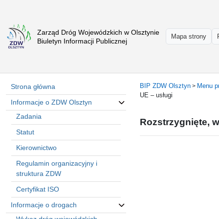
Zarząd Dróg Wojewódzkich w Olsztynie
Strona
Mapa strony
Biuletyn Informacji Publicznej
główna
Informacje
o
ZDW
BIP ZDW Olsztyn
Menu p
Strona główna
>
Olsztyn
UE – usługi
Informacje o ZDW Olsztyn
Informacje
o
Zadania
Rozstrzygnięte, 
drogach
Statut
Informacje
Kierownictwo
-
raporty
Regulamin organizacyjny i
Przystanki
struktura ZDW
komunikacji
Certyfikat ISO
publicznej
Informacje o drogach
Załatw