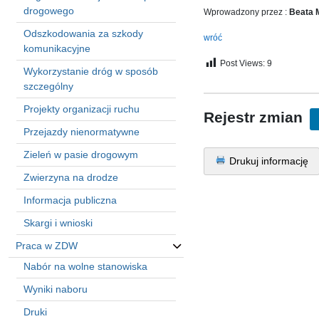
in
drogowego
Wprowadzony przez :
Beata 
Menu
Odszkodowania za szkody
-
wróć
komunikacyjne
Version
Post Views:
9
2.1.0
Wykorzystanie dróg w sposób
|
szczególny
Author:
Projekty organizacji ruchu
Atakan
Rejestr zmian
Au
Przejazdy nienormatywne
|
Zieleń w pasie drogowym
Docs:
Drukuj informację
https://atakanau.blogspot.com/2021/01/automatic-
Zwierzyna na drodze
category-
menu-
Informacja publiczna
wp-
Skargi i wnioski
plugin.html
|
Praca w ZDW
Active
Nabór na wolne stanowiska
Theme:
Wyniki naboru
KANE
(kanewp)
Druki