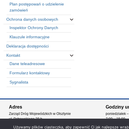
Plan postępowań o udzielenie
zamówień
Ochrona danych osobowych
Inspektor Ochrony Danych
Klauzule informacyjne
Deklaracja dostępności
Kontakt
Dane teleadresowe
Formularz kontaktowy
Sygnalista
Automatically
Hierarchic
Adres
Godziny u
Categories
Zarząd Dróg Wojewódzkich w Olsztynie
poniedziałek –
in
ul. Pstrowskiego 28 b
7:00 – 15:00
Menu
10-602 Olsztyn
-
Używamy plików ciasteczka, aby zapewnić Ci jak najlepsze wrażen