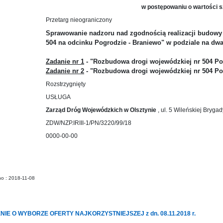
w postępowaniu o wartości s
Przetarg nieograniczony
Sprawowanie nadzoru nad zgodnością realizacji budowy 
504 na odcinku Pogrodzie - Braniewo" w podziale na dwa
Zadanie nr 1
- "Rozbudowa drogi wojewódzkiej nr 504 Po
Zadanie nr 2
- "Rozbudowa drogi wojewódzkiej nr 504 Po
Rozstrzygnięty
USŁUGA
Zarząd Dróg Wojewódzkich w Olsztynie
, ul. 5 Wileńskiej Bryga
ZDW/NZP.IRIII-1/PN/3220/99/18
0000-00-00
no : 2018-11-08
IE O WYBORZE OFERTY NAJKORZYSTNIEJSZEJ z dn. 08.11.2018 r.