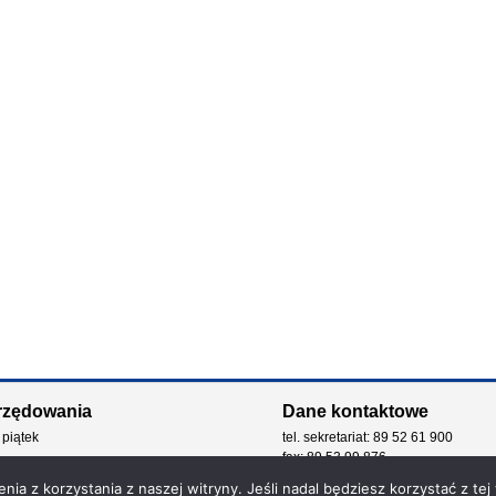
rzędowania
Dane kontaktowe
 piątek
tel. sekretariat: 89 52 61 900
fax: 89 53 99 876
e-mail: kancelaria@zdw.olsztyn.pl
ia z korzystania z naszej witryny. Jeśli nadal będziesz korzystać z tej