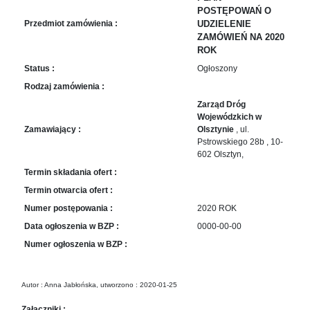
sprawę
POSTĘPOWAŃ O
Praca
Przedmiot zamówienia :
UDZIELENIE
w
ZAMÓWIEŃ NA 2020
ZDW
ROK
Status :
Ogłoszony
Sprzedaż
mienia
Rodzaj zamówienia :
majątkowego
Zarząd Dróg
Wojewódzkich w
Zamówienia
Zamawiający :
Olsztynie
, ul.
publiczne
Pstrowskiego 28b , 10-
Ochrona
602 Olsztyn,
danych
Termin składania ofert :
osobowych
Termin otwarcia ofert :
Deklaracja
Numer postępowania :
2020 ROK
dostępności
Data ogłoszenia w BZP :
0000-00-00
Kontakt
Numer ogłoszenia w BZP :
Automatically
Hierarchic
Autor : Anna Jabłońska, utworzono : 2020-01-25
Categories
Załączniki :