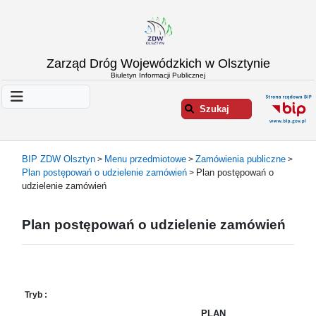
Strona
Zarząd Dróg Wojewódzkich w Olsztynie
główna
Biuletyn Informacji Publicznej
Informacje
o
Szukaj
ZDW
Olsztyn
Informacje
BIP ZDW Olsztyn
Menu przedmiotowe
Zamówienia publiczne
>
>
>
o
Plan postępowań o udzielenie zamówień
Plan postępowań o
>
drogach
udzielenie zamówień
Informacje
-
Plan postępowań o udzielenie zamówień
raporty
Przystanki
komunikacji
publicznej
Tryb :
Załatw
PLAN