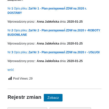
in
Menu
Nr
1
Opis pliku:
Zał Nr 1 - Plan postępowań ZDW na 2020 r.
-
DOSTAWY
Version
Wprowadzony przez :
Anna Jabłońska
dnia:
2020-01-25
2.1.0
|
Nr
2
Opis pliku:
Zał Nr 2 - Plan postępowań ZDW na 2020 r -ROBOTY
Author:
BUDOWLANE
Atakan
Au
Wprowadzony przez :
Anna Jabłońska
dnia:
2020-01-25
|
Nr
3
Opis pliku:
Zał Nr 3 - Plan postępowań ZDW na 2020 r - USŁUGI
Docs:
https://atakanau.blogspot.com/2021/01/automatic-
Wprowadzony przez :
Anna Jabłońska
dnia:
2020-01-25
category-
menu-
wróć
wp-
plugin.html
Post Views:
29
|
Active
Theme:
Rejestr zmian
Zobacz
KANE
(kanewp)