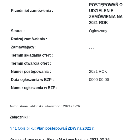
sprawę
POSTĘPOWAŃ O
Praca
Przedmiot zamówienia :
UDZIELENIE
w
ZAMÓWIENIA NA
ZDW
2021 ROK
Status :
Ogłoszony
Sprzedaż
mienia
Rodzaj zamówienia :
majątkowego
Zamawiający :
, , ,
Zamówienia
Termin składania ofert :
publiczne
Termin otwarcia ofert :
Ochrona
Numer postępowania :
2021 ROK
danych
Data ogłoszenia w BZP :
0000-00-00
osobowych
Numer ogłoszenia w BZP :
Deklaracja
dostępności
Autor : Anna Jabłońska, utworzono : 2021-03-26
Kontakt
Załączniki :
Automatically
Nr
1
Opis pliku:
Plan postępowań ZDW na 2021 r.
Hierarchic
Categories
Wprowadzony przez :
Beata Markowska
dnia:
2021-03-26