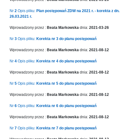
in
Menu
Nr
2
Opis pliku:
Plan postępowań ZDW na 2021 r. - korekta z dn.
-
26.03.2021 r.
Version
Wprowadzony przez :
Beata Markowska
dnia:
2021-03-26
2.1.0
|
Nr
3
Opis pliku:
Korekta nr 3 do planu postępowań
Author:
Atakan
Wprowadzony przez :
Beata Markowska
dnia:
2021-08-12
Au
|
Nr
4
Opis pliku:
Korekta nr 4 do planu postępowań
Docs:
Wprowadzony przez :
Beata Markowska
dnia:
2021-08-12
https://atakanau.blogspot.com/2021/01/automatic-
category-
Nr
5
Opis pliku:
Korekta nr 5 do planu postępowań
menu-
wp-
Wprowadzony przez :
Beata Markowska
dnia:
2021-08-12
plugin.html
Nr
6
Opis pliku:
Korekta nr 6 do planu postępowań
|
Active
Wprowadzony przez :
Beata Markowska
dnia:
2021-08-12
Theme:
KANE
Nr
7
Opis pliku:
Korekta nr 7 do planu postępowań
(kanewp)