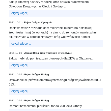
sprawę
Zakup zimowej odzieży roboczej oraz obuwia pracownikom
Obwodów Drogowych w Olecki i Gołdapi...
Praca
w
czytaj więcej...
ZDW
2021-10-11 -
Rejon Dróg w Kętrzynie
Sprzedaż
Dostawa wraz z rozładunkiem mieszanki mineralno-asfaltowej
mienia
średnioziarnistej (w workach) na zimno do remontów nawierzchni
majątkowego
bitumicznych w okresie zimowym dróg wojewódzkich admini...
Zamówienia
czytaj więcej...
publiczne
2021-10-08 -
Zarząd Dróg Wojewódzkich w Olsztynie
Ochrona
Zakup mebli do pomieszczeń biurowych dla ZDW w Olsztynie....
danych
osobowych
czytaj więcej...
Deklaracja
2021-10-07 -
Rejon Dróg w Elblągu
dostępności
Ustawienie słupków kilometrowych w ciągu dróg wojewódzkich 503 i
513...
Kontakt
czytaj więcej...
Automatically
2021-10-05 -
Rejon Dróg w Elblągu
Hierarchic
Remont nawierzchni pierścieni ronda 700 lecia Ornety...
Categories