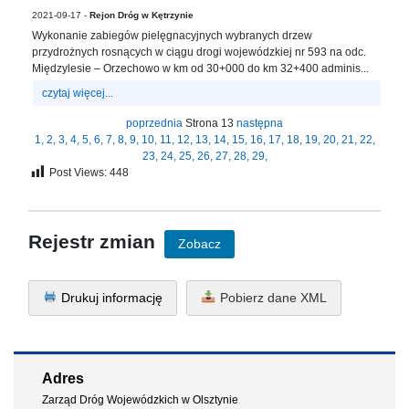
2021-09-17 -
Rejon Dróg w Kętrzynie
Wykonanie zabiegów pielęgnacyjnych wybranych drzew
przydrożnych rosnących w ciągu drogi wojewódzkiej nr 593 na odc.
Międzylesie – Orzechowo w km od 30+000 do km 32+400 adminis...
czytaj więcej...
poprzednia
Strona 13
następna
1,
2,
3,
4,
5,
6,
7,
8,
9,
10,
11,
12,
13,
14,
15,
16,
17,
18,
19,
20,
21,
22,
23,
24,
25,
26,
27,
28,
29,
Post Views:
448
Rejestr zmian
Zobacz
Drukuj informację
Pobierz dane XML
Adres
Zarząd Dróg Wojewódzkich w Olsztynie