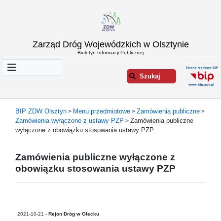
Strona
Zarząd Dróg Wojewódzkich w Olsztynie
główna
Biuletyn Informacji Publicznej
Informacje
o
Szukaj
ZDW
Olsztyn
Informacje
BIP ZDW Olsztyn
Menu przedmiotowe
Zamówienia publiczne
>
>
>
o
Zamówienia wyłączone z ustawy PZP
Zamówienia publiczne
>
drogach
wyłączone z obowiązku stosowania ustawy PZP
Informacje
-
Zamówienia publiczne wyłączone z
raporty
obowiązku stosowania ustawy PZP
Przystanki
komunikacji
publicznej
Załatw
2021-10-21 -
Rejon Dróg w Olecku