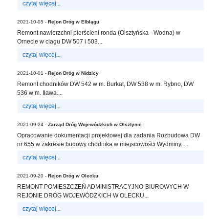
in
czytaj więcej...
Menu
2021-10-05 -
Rejon Dróg w Elblągu
-
Remont nawierzchni pierścieni ronda (Olsztyńska - Wodna) w
Version
Ornecie w ciagu DW 507 i 503...
2.1.0
|
czytaj więcej...
Author:
2021-10-01 -
Rejon Dróg w Nidzicy
Atakan
Remont chodników DW 542 w m. Burkat, DW 538 w m. Rybno, DW
Au
536 w m. Iława....
|
Docs:
czytaj więcej...
https://atakanau.blogspot.com/2021/01/automatic-
2021-09-24 -
Zarząd Dróg Wojewódzkich w Olsztynie
category-
Opracowanie dokumentacji projektowej dla zadania Rozbudowa DW
menu-
nr 655 w zakresie budowy chodnika w miejscowości Wydminy. ...
wp-
plugin.html
czytaj więcej...
|
2021-09-20 -
Rejon Dróg w Olecku
Active
REMONT POMIESZCZEŃ ADMINISTRACYJNO-BIUROWYCH W
Theme:
REJONIE DRÓG WOJEWÓDZKICH W OLECKU...
KANE
(kanewp)
czytaj więcej...