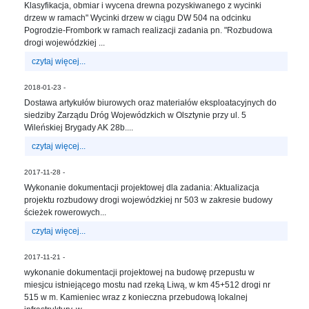
sprawę
Klasyfikacja, obmiar i wycena drewna pozyskiwanego z wycinki
drzew w ramach" Wycinki drzew w ciągu DW 504 na odcinku
Praca
Pogrodzie-Frombork w ramach realizacji zadania pn. "Rozbudowa
w
drogi wojewódzkiej ...
ZDW
czytaj więcej...
Sprzedaż
mienia
2018-01-23 -
majątkowego
Dostawa artykułów biurowych oraz materiałów eksploatacyjnych do
siedziby Zarządu Dróg Wojewódzkich w Olsztynie przy ul. 5
Zamówienia
Wileńskiej Brygady AK 28b....
publiczne
czytaj więcej...
Ochrona
danych
2017-11-28 -
osobowych
Wykonanie dokumentacji projektowej dla zadania: Aktualizacja
projektu rozbudowy drogi wojewódzkiej nr 503 w zakresie budowy
Deklaracja
ścieżek rowerowych...
dostępności
czytaj więcej...
Kontakt
2017-11-21 -
Automatically
wykonanie dokumentacji projektowej na budowę przepustu w
Hierarchic
miesjcu istniejącego mostu nad rzeką Liwą, w km 45+512 drogi nr
515 w m. Kamieniec wraz z konieczna przebudową lokalnej
Categories