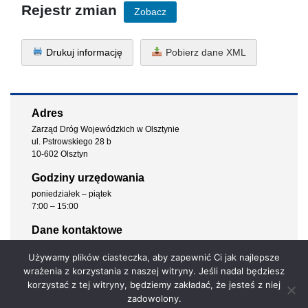
Rejestr zmian
Zobacz
Drukuj informację
Pobierz dane XML
Adres
Zarząd Dróg Wojewódzkich w Olsztynie
ul. Pstrowskiego 28 b
10-602 Olsztyn
Godziny urzędowania
poniedziałek – piątek
7:00 – 15:00
Dane kontaktowe
tel. sekretariat: 89 52 61 900
Używamy plików ciasteczka, aby zapewnić Ci jak najlepsze
fax: 89 53 99 876
wrażenia z korzystania z naszej witryny. Jeśli nadal będziesz
e-mail: kancelaria@zdw.olsztyn.pl
korzystać z tej witryny, będziemy zakładać, że jesteś z niej
Dane rejestrowe
zadowolony.