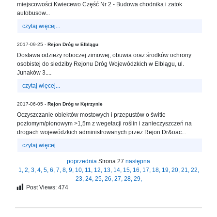
miejscowości Kwiecewo Część Nr 2 - Budowa chodnika i zatok
autobusow...
czytaj więcej...
2017-09-25 -
Rejon Dróg w Elblągu
Dostawa odzieży roboczej zimowej, obuwia oraz środków ochrony
osobistej do siedziby Rejonu Dróg Wojewódzkich w Elblągu, ul.
Junaków 3....
czytaj więcej...
2017-06-05 -
Rejon Dróg w Kętrzynie
Oczyszczanie obiektów mostowych i przepustów o świtle
poziomym/pionowym >1,5m z wegetacji roślin i zanieczyszczeń na
drogach wojewódzkich administrowanych przez Rejon Dr&oac...
czytaj więcej...
poprzednia
Strona 27
następna
1,
2,
3,
4,
5,
6,
7,
8,
9,
10,
11,
12,
13,
14,
15,
16,
17,
18,
19,
20,
21,
22,
23,
24,
25,
26,
27,
28,
29,
Post Views:
474