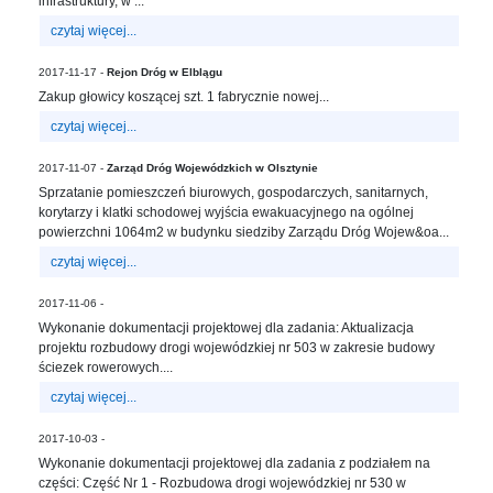
infrastruktury, w ...
in
Menu
czytaj więcej...
-
2017-11-17 -
Rejon Dróg w Elblągu
Version
Zakup głowicy koszącej szt. 1 fabrycznie nowej...
2.1.0
|
czytaj więcej...
Author:
Atakan
2017-11-07 -
Zarząd Dróg Wojewódzkich w Olsztynie
Au
Sprzatanie pomieszczeń biurowych, gospodarczych, sanitarnych,
korytarzy i klatki schodowej wyjścia ewakuacyjnego na ogólnej
|
powierzchni 1064m2 w budynku siedziby Zarządu Dróg Wojew&oa...
Docs:
https://atakanau.blogspot.com/2021/01/automatic-
czytaj więcej...
category-
2017-11-06 -
menu-
Wykonanie dokumentacji projektowej dla zadania: Aktualizacja
wp-
projektu rozbudowy drogi wojewódzkiej nr 503 w zakresie budowy
plugin.html
ściezek rowerowych....
|
czytaj więcej...
Active
Theme:
2017-10-03 -
KANE
Wykonanie dokumentacji projektowej dla zadania z podziałem na
(kanewp)
części: Część Nr 1 - Rozbudowa drogi wojewódzkiej nr 530 w