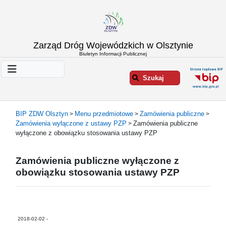
Strona
Zarząd Dróg Wojewódzkich w Olsztynie
główna
Biuletyn Informacji Publicznej
Informacje
o
Szukaj
ZDW
Olsztyn
Informacje
BIP ZDW Olsztyn
Menu przedmiotowe
Zamówienia publiczne
>
>
>
o
Zamówienia wyłączone z ustawy PZP
Zamówienia publiczne
>
drogach
wyłączone z obowiązku stosowania ustawy PZP
Informacje
-
Zamówienia publiczne wyłączone z
raporty
obowiązku stosowania ustawy PZP
Przystanki
komunikacji
publicznej
Załatw
2018-02-02 -