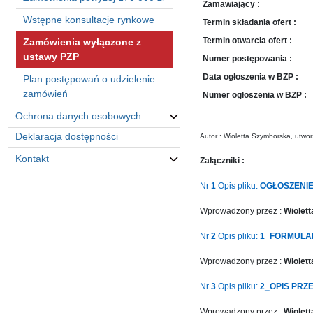
sprawę
Zamawiający :
Wstępne konsultacje rynkowe
Praca
Termin składania ofert :
w
Termin otwarcia ofert :
Zamówienia wyłączone z
ZDW
ustawy PZP
Numer postępowania :
Sprzedaż
Data ogłoszenia w BZP :
Plan postępowań o udzielenie
mienia
zamówień
Numer ogłoszenia w BZP :
majątkowego
Ochrona danych osobowych
Zamówienia
publiczne
Deklaracja dostępności
Autor : Wioletta Szymborska, utwo
Ochrona
Kontakt
Załączniki :
danych
osobowych
Nr
1
Opis pliku:
OGŁOSZENIE
Automatically
Deklaracja
Hierarchic
Wprowadzony przez :
Wiolet
dostępności
Categories
in
Nr
2
Opis pliku:
1_FORMULA
Kontakt
Menu
Wprowadzony przez :
Wiolet
-
Automatically
Version
Nr
3
Opis pliku:
2_OPIS PRZ
Hierarchic
2.1.0
Categories
|
Wprowadzony przez :
Wiolet