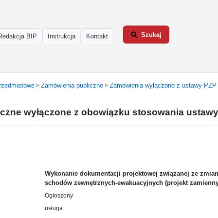
Szukaj
Redakcja BIP
Instrukcja
Kontakt
rzedmiotowe
Zamówienia publiczne
Zamówienia wyłączone z ustawy PZP
>
>
iczne wyłączone z obowiązku stosowania ustaw
Wykonanie dokumentacji projektowej związanej ze zmia
schodów zewnętrznych-ewakuacyjnych (projekt zamienn
Ogłoszony
usługa