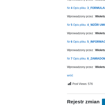
in
Author:
Menu
Nr
4
Opis pliku:
3_FORMULA
Atakan
-
Au
Version
Wprowadzony przez :
Wiolet
|
2.1.0
Docs:
Nr
5
Opis pliku:
4_WZÓR UM
|
https://atakanau.blogspot.com/2021/01/automatic-
Author:
category-
Wprowadzony przez :
Wiolet
Atakan
menu-
Au
Nr
6
Opis pliku:
5_INFORMA
wp-
|
plugin.html
Wprowadzony przez :
Wiolet
Docs:
|
https://atakanau.blogspot.com/2021/01/automatic-
Active
Nr
7
Opis pliku:
6_ZAWIADOM
category-
Theme:
menu-
Wprowadzony przez :
Wiolet
KANE
wp-
(kanewp)
plugin.html
wróć
|
Post Views:
576
Active
Theme:
KANE
(kanewp)
Rejestr zmian