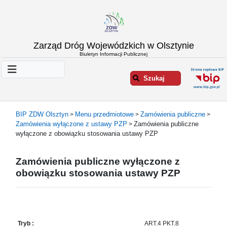
Strona
Zarząd Dróg Wojewódzkich w Olsztynie
główna
Biuletyn Informacji Publicznej
Informacje
o
Szukaj
ZDW
Olsztyn
Informacje
BIP ZDW Olsztyn
Menu przedmiotowe
Zamówienia publiczne
>
>
>
o
Zamówienia wyłączone z ustawy PZP
Zamówienia publiczne
>
drogach
wyłączone z obowiązku stosowania ustawy PZP
Informacje
-
Zamówienia publiczne wyłączone z
raporty
obowiązku stosowania ustawy PZP
Przystanki
komunikacji
publicznej
Załatw
Tryb :
ART.4 PKT.8