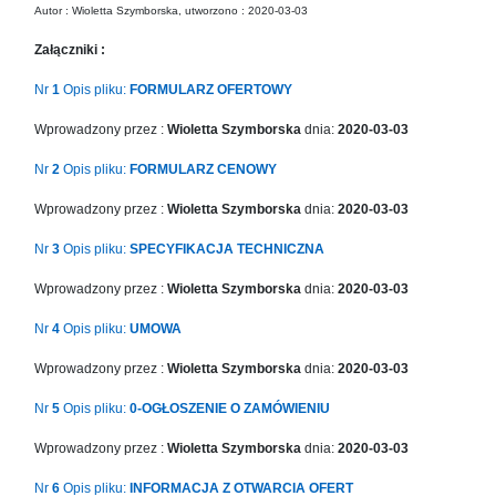
in
Autor : Wioletta Szymborska, utworzono : 2020-03-03
Menu
Załączniki :
-
Version
Nr
1
Opis pliku:
FORMULARZ OFERTOWY
2.1.0
|
Wprowadzony przez :
Wioletta Szymborska
dnia:
2020-03-03
Author:
Nr
2
Opis pliku:
FORMULARZ CENOWY
Atakan
Au
Wprowadzony przez :
Wioletta Szymborska
dnia:
2020-03-03
|
Docs:
Nr
3
Opis pliku:
SPECYFIKACJA TECHNICZNA
https://atakanau.blogspot.com/2021/01/automatic-
category-
Wprowadzony przez :
Wioletta Szymborska
dnia:
2020-03-03
menu-
Nr
4
Opis pliku:
UMOWA
wp-
plugin.html
Wprowadzony przez :
Wioletta Szymborska
dnia:
2020-03-03
|
Active
Nr
5
Opis pliku:
0-OGŁOSZENIE O ZAMÓWIENIU
Theme:
Wprowadzony przez :
Wioletta Szymborska
dnia:
2020-03-03
KANE
(kanewp)
Nr
6
Opis pliku:
INFORMACJA Z OTWARCIA OFERT