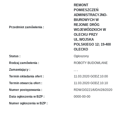
sprawę
REMONT
Praca
POMIESZCZEŃ
w
ADMINISTRACYJNO-
ZDW
BIUROWYCH W
REJONIE DRÓG
Sprzedaż
Przedmiot zamówienia :
WOJEWÓDZKICH W
mienia
OLECKU PRZY
majątkowego
UL.WOJSKA
Zamówienia
POLSKIEGO 12; 19-400
OLECKO
publiczne
Status :
Ogłoszony
Ochrona
danych
Rodzaj zamówienia :
ROBOTY BUDOWLANE
osobowych
Zamawiający :
, , ,
Deklaracja
Termin składania ofert :
11.03.2020 GODZ.10.00
dostępności
Termin otwarcia ofert :
11.03.2020 GODZ.10.10
Kontakt
Numer postępowania :
RDW.O/3221/6/DA/28/2020
Data ogłoszenia w BZP :
0000-00-00
Automatically
Numer ogłoszenia w BZP :
Hierarchic
Categories