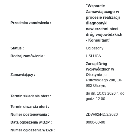
sprawę
"Wsparcie
Praca
Zamawiajacego w
w
procesie realizacji
ZDW
Przedmiot zamówienia :
diagnostyki
nawierzchni sieci
Sprzedaż
dróg wojewódzkich
mienia
- Konsultant"
majątkowego
Status :
Ogłoszony
Zamówienia
Rodzaj zamówienia :
USŁUGA
publiczne
Zarząd Dróg
Ochrona
Wojewódzkich w
danych
Zamawiający :
Olsztynie
, ul.
osobowych
Pstrowskiego 28b, 10-
602 Olsztyn,
Deklaracja
do dn. 10.03.2020 r., do
dostępności
Termin składania ofert :
godz. 12:00
Kontakt
Termin otwarcia ofert :
Numer postępowania :
ZDW/62/ND/2/2020
Automatically
Data ogłoszenia w BZP :
0000-00-00
Hierarchic
Numer ogłoszenia w BZP :
Categories