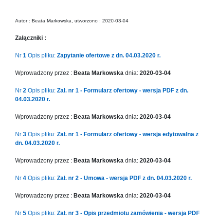
in
Menu
Autor : Beata Markowska, utworzono : 2020-03-04
-
Version
Załączniki :
2.1.0
|
Nr
1
Opis pliku:
Zapytanie ofertowe z dn. 04.03.2020 r.
Author:
Wprowadzony przez :
Beata Markowska
dnia:
2020-03-04
Atakan
Au
Nr
2
Opis pliku:
Zał. nr 1 - Formularz ofertowy - wersja PDF z dn.
|
04.03.2020 r.
Docs:
https://atakanau.blogspot.com/2021/01/automatic-
Wprowadzony przez :
Beata Markowska
dnia:
2020-03-04
category-
Nr
3
Opis pliku:
Zał. nr 1 - Formularz ofertowy - wersja edytowalna z
menu-
dn. 04.03.2020 r.
wp-
plugin.html
Wprowadzony przez :
Beata Markowska
dnia:
2020-03-04
|
Active
Nr
4
Opis pliku:
Zał. nr 2 - Umowa - wersja PDF z dn. 04.03.2020 r.
Theme:
Wprowadzony przez :
Beata Markowska
dnia:
2020-03-04
KANE
(kanewp)
Nr
5
Opis pliku:
Zał. nr 3 - Opis przedmiotu zamówienia - wersja PDF