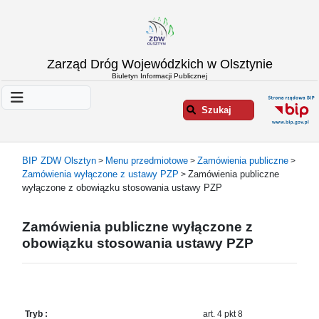
Strona
Zarząd Dróg Wojewódzkich w Olsztynie
główna
Biuletyn Informacji Publicznej
Informacje
o
Szukaj
ZDW
Olsztyn
Informacje
BIP ZDW Olsztyn
Menu przedmiotowe
Zamówienia publiczne
>
>
>
o
Zamówienia wyłączone z ustawy PZP
Zamówienia publiczne
>
drogach
wyłączone z obowiązku stosowania ustawy PZP
Informacje
-
Zamówienia publiczne wyłączone z
raporty
obowiązku stosowania ustawy PZP
Przystanki
komunikacji
publicznej
Załatw
Tryb :
art. 4 pkt 8