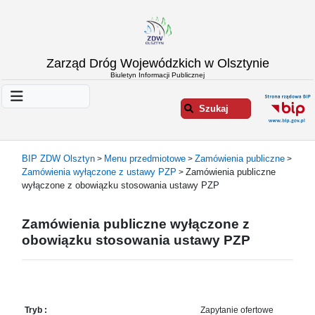
Strona
Zarząd Dróg Wojewódzkich w Olsztynie
główna
Biuletyn Informacji Publicznej
Informacje
o
Szukaj
ZDW
Olsztyn
Informacje
BIP ZDW Olsztyn
Menu przedmiotowe
Zamówienia publiczne
>
>
>
o
Zamówienia wyłączone z ustawy PZP
Zamówienia publiczne
>
drogach
wyłączone z obowiązku stosowania ustawy PZP
Informacje
-
Zamówienia publiczne wyłączone z
raporty
obowiązku stosowania ustawy PZP
Przystanki
komunikacji
publicznej
Załatw
Tryb :
Zapytanie ofertowe