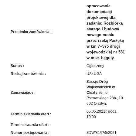
sprawę
opracowanie
Praca
dokumentacji
w
projektowej dla
ZDW
zadania: Rozbiórka
starego i budowa
Sprzedaż
Przedmiot zamówienia :
nowego mostu
mienia
przez rzekę Pasłękę
majątkowego
w km 7+975 drogi
Zamówienia
wojewodzkiej nr 531
w msc. Łęguty.
publiczne
Status :
Ogłoszony
Ochrona
danych
Rodzaj zamówienia :
USŁUGA
osobowych
Zarząd Dróg
Wojewódzkich w
Deklaracja
Zamawiający :
Olsztynie
, ul.
dostępności
Pstrowskiego 28b , 10-
602 Olsztyn,
Kontakt
05.05.2021r. godz.
Termin składania ofert :
10:00
Automatically
Termin otwarcia ofert :
Hierarchic
Categories
Numer postępowania :
ZDW/81/IP/5/2021