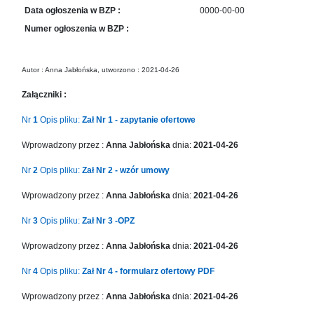
in
Data ogłoszenia w BZP :
0000-00-00
Menu
Numer ogłoszenia w BZP :
-
Version
2.1.0
Autor : Anna Jabłońska, utworzono : 2021-04-26
|
Author:
Załączniki :
Atakan
Nr
1
Opis pliku:
Zał Nr 1 - zapytanie ofertowe
Au
|
Wprowadzony przez :
Anna Jabłońska
dnia:
2021-04-26
Docs:
https://atakanau.blogspot.com/2021/01/automatic-
Nr
2
Opis pliku:
Zał Nr 2 - wzór umowy
category-
Wprowadzony przez :
Anna Jabłońska
dnia:
2021-04-26
menu-
wp-
Nr
3
Opis pliku:
Zał Nr 3 -OPZ
plugin.html
|
Wprowadzony przez :
Anna Jabłońska
dnia:
2021-04-26
Active
Theme:
Nr
4
Opis pliku:
Zał Nr 4 - formularz ofertowy PDF
KANE
Wprowadzony przez :
Anna Jabłońska
dnia:
2021-04-26
(kanewp)