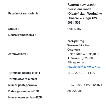
sprawę
Remont nawierzchni
Praca
pierścieni ronda
w
Przedmiot zamówienia :
(Olsztyńska - Wodna) w
ZDW
Ornecie w ciagu DW
507 i 503
Sprzedaż
mienia
Status :
Ogłoszony
majątkowego
Rodzaj zamówienia :
Zamówienia
Zarząd Dróg
publiczne
Wojewódzkich w
Olsztynie
Ochrona
Zamawiający :
Rejon Dróg w Elblągu , ul.
danych
Junaków 3 , 82-300
osobowych
Elbląg, e-mail:
rdw.elblag@zdw.olsztyn.pl
Deklaracja
Termin składania ofert :
11.10.2021 r. g. 14.30
dostępności
Termin otwarcia ofert :
Kontakt
Numer postępowania :
RDW.E/3221/DM/166/2021
Data ogłoszenia w BZP :
0000-00-00
Automatically
Numer ogłoszenia w BZP :
Hierarchic
Categories