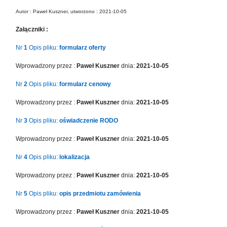
in
Autor : Paweł Kuszner, utworzono : 2021-10-05
Menu
-
Załączniki :
Version
2.1.0
Nr
1
Opis pliku:
formularz oferty
|
Wprowadzony przez :
Paweł Kuszner
dnia:
2021-10-05
Author:
Atakan
Nr
2
Opis pliku:
formularz cenowy
Au
|
Wprowadzony przez :
Paweł Kuszner
dnia:
2021-10-05
Docs:
https://atakanau.blogspot.com/2021/01/automatic-
Nr
3
Opis pliku:
oświadczenie RODO
category-
Wprowadzony przez :
Paweł Kuszner
dnia:
2021-10-05
menu-
wp-
Nr
4
Opis pliku:
lokalizacja
plugin.html
|
Wprowadzony przez :
Paweł Kuszner
dnia:
2021-10-05
Active
Nr
5
Opis pliku:
opis przedmiotu zamówienia
Theme:
KANE
Wprowadzony przez :
Paweł Kuszner
dnia:
2021-10-05
(kanewp)