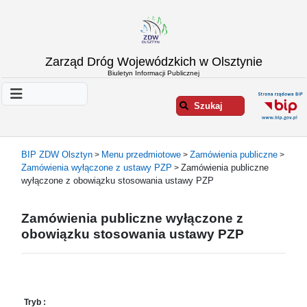
Strona
Zarząd Dróg Wojewódzkich w Olsztynie
główna
Biuletyn Informacji Publicznej
Informacje
o
Szukaj
ZDW
Olsztyn
Informacje
BIP ZDW Olsztyn
Menu przedmiotowe
Zamówienia publiczne
>
>
>
o
Zamówienia wyłączone z ustawy PZP
Zamówienia publiczne
>
drogach
wyłączone z obowiązku stosowania ustawy PZP
Informacje
-
Zamówienia publiczne wyłączone z
raporty
obowiązku stosowania ustawy PZP
Przystanki
komunikacji
publicznej
Załatw
Tryb :