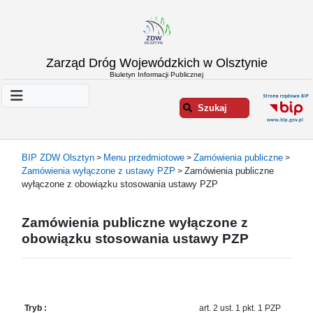
Strona
Zarząd Dróg Wojewódzkich w Olsztynie
główna
Biuletyn Informacji Publicznej
Informacje
o
Szukaj
ZDW
Olsztyn
Informacje
BIP ZDW Olsztyn
Menu przedmiotowe
Zamówienia publiczne
>
>
>
o
Zamówienia wyłączone z ustawy PZP
Zamówienia publiczne
>
drogach
wyłączone z obowiązku stosowania ustawy PZP
Informacje
-
Zamówienia publiczne wyłączone z
raporty
obowiązku stosowania ustawy PZP
Przystanki
komunikacji
publicznej
Załatw
Tryb :
art. 2 ust. 1 pkt. 1 PZP