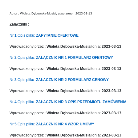
in
Menu
Autor : Wioleta Dębowska-Musiał, utworzono : 2023-03-13
-
Version
Załączniki :
2.1.0
|
Nr
1
Opis pliku:
ZAPYTANIE OFERTOWE
Author:
Wprowadzony przez :
Wioleta Dębowska-Musiał
dnia:
2023-03-13
Atakan
Au
Nr
2
Opis pliku:
ZAŁĄCZNIK NR 1 FORMULARZ OFERTOWY
|
Docs:
Wprowadzony przez :
Wioleta Dębowska-Musiał
dnia:
2023-03-13
https://atakanau.blogspot.com/2021/01/automatic-
category-
Nr
3
Opis pliku:
ZAŁACZNIK NR 2 FORMULARZ CENOWY
menu-
Wprowadzony przez :
Wioleta Dębowska-Musiał
dnia:
2023-03-13
wp-
plugin.html
Nr
4
Opis pliku:
ZAŁACZNIK NR 3 OPIS PRZEDMIOTU ZAMÓWIENIA
|
Active
Wprowadzony przez :
Wioleta Dębowska-Musiał
dnia:
2023-03-13
Theme:
Nr
5
Opis pliku:
ZAŁACZNIK NR 4 WZÓR UMOWY
KANE
(kanewp)
Wprowadzony przez :
Wioleta Dębowska-Musiał
dnia:
2023-03-13