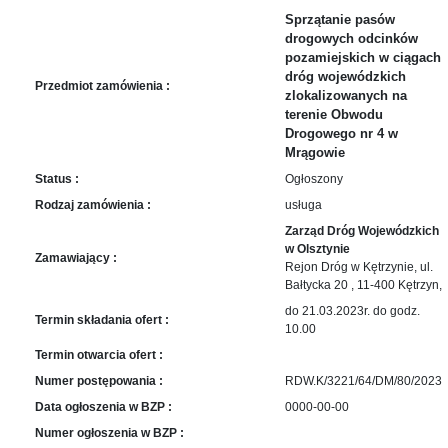
sprawę
Sprzątanie pasów
Praca
drogowych odcinków
w
pozamiejskich w ciągach
ZDW
dróg wojewódzkich
Przedmiot zamówienia :
zlokalizowanych na
Sprzedaż
terenie Obwodu
mienia
Drogowego nr 4 w
majątkowego
Mrągowie
Zamówienia
Status :
Ogłoszony
publiczne
Rodzaj zamówienia :
usługa
Ochrona
Zarząd Dróg Wojewódzkich
danych
w Olsztynie
Zamawiający :
osobowych
Rejon Dróg w Kętrzynie, ul.
Bałtycka 20 , 11-400 Kętrzyn,
Deklaracja
do 21.03.2023r. do godz.
dostępności
Termin składania ofert :
10.00
Kontakt
Termin otwarcia ofert :
Numer postępowania :
RDW.K/3221/64/DM/80/2023
Automatically
Data ogłoszenia w BZP :
0000-00-00
Hierarchic
Numer ogłoszenia w BZP :
Categories