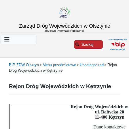
Strona
Zarząd Dróg Wojewódzkich w Olsztynie
główna
Biuletyn Informacji Publicznej
Informacje
o
Szukaj
ZDW
Olsztyn
Informacje
BIP ZDW Olsztyn
Menu przedmiotowe
Uncategorized
Rejon
>
>
>
o
Dróg Wojewódzkich w Kętrzynie
drogach
Informacje
Rejon Dróg Wojewódzkich w Kętrzynie
-
raporty
Przystanki
Rejon Dróg Wojewódzkich w 
komunikacji
ul. Bałtycka 20
publicznej
11-400 Kętrzyn
Załatw
Dane kontaktowe