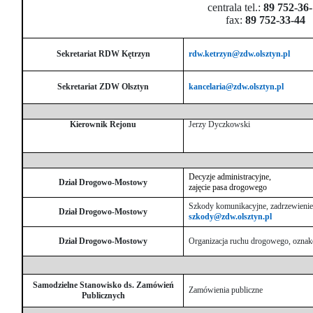
sprawę
centrala tel.:
89 752-36
fax:
89 752-33-44
Praca
w
ZDW
Sekretariat RDW Kętrzyn
rdw.ketrzyn@zdw.olsztyn.pl
Sprzedaż
mienia
Sekretariat ZDW Olsztyn
kancelaria@zdw.olsztyn.pl
majątkowego
Zamówienia
Kierownik Rejonu
Jerzy Dyczkowski
publiczne
Ochrona
danych
Decyzje administracyjne,
Dział Drogowo-Mostowy
osobowych
zajęcie pasa drogowego
Deklaracja
Szkody komunikacyjne, zadrzewieni
Dział Drogowo-Mostowy
szkody@zdw.olsztyn.pl
dostępności
Kontakt
Dział Drogowo-Mostowy
Organizacja ruchu drogowego, ozna
Automatically
Samodzielne Stanowisko ds. Zamówień
Hierarchic
Zamówienia publiczne
Publicznych
Categories