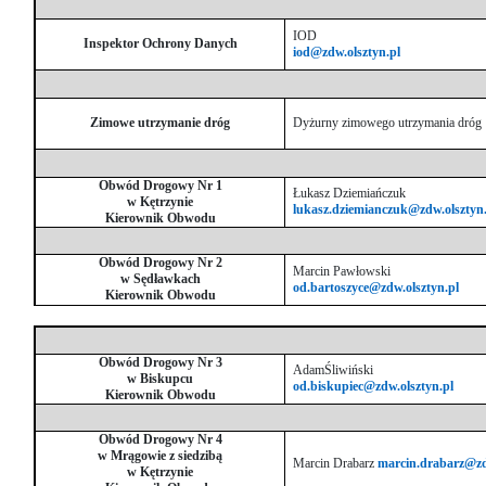
in
Menu
IOD
Inspektor Ochrony Danych
iod@zdw.olsztyn.pl
-
Version
2.1.0
|
Zimowe utrzymanie dróg
Dyżurny zimowego utrzymania dróg
Author:
Atakan
Obwód Drogowy Nr 1
Au
Łukasz Dziemiańczuk
w Kętrzynie
lukasz.dziemianczuk@zdw.olsztyn
|
Kierownik Obwodu
Docs:
https://atakanau.blogspot.com/2021/01/automatic-
Obwód Drogowy Nr 2
Marcin Pawłowski
w Sędławkach
category-
od.bartoszyce@zdw.olsztyn.pl
Kierownik Obwodu
menu-
wp-
plugin.html
Obwód Drogowy Nr 3
AdamŚliwiński
|
w Biskupcu
od.biskupiec@zdw.olsztyn.pl
Active
Kierownik Obwodu
Theme:
Obwód Drogowy Nr 4
KANE
w Mrągowie z siedzibą
(kanewp)
Marcin Drabarz
marcin.drabarz@zd
w Kętrzynie